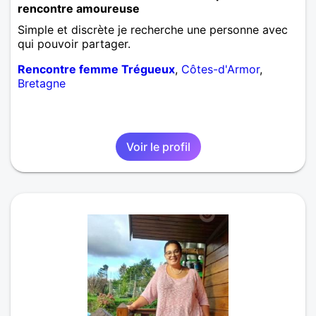
rencontre amoureuse
Simple et discrète je recherche une personne avec
qui pouvoir partager.
Rencontre femme Trégueux
,
Côtes-d'Armor
,
Bretagne
Voir le profil