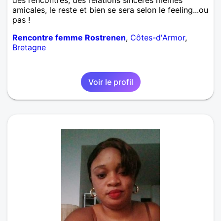
des rencontres, des relations sincères mêmes
amicales, le reste et bien se sera selon le feeling...ou
pas !
Rencontre femme Rostrenen
,
Côtes-d'Armor
,
Bretagne
Voir le profil