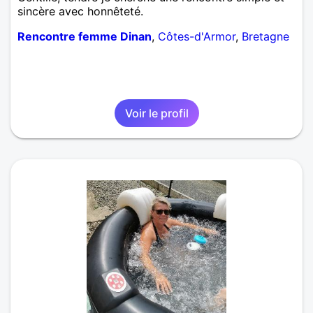
sincère avec honnêteté.
Rencontre femme Dinan
,
Côtes-d'Armor
,
Bretagne
Voir le profil