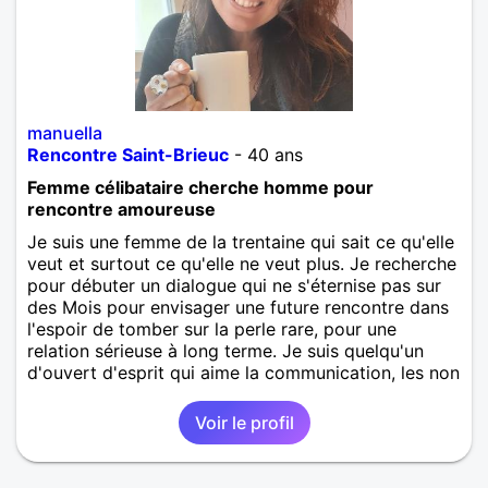
manuella
Rencontre Saint-Brieuc
- 40 ans
Femme célibataire cherche homme pour
rencontre amoureuse
Je suis une femme de la trentaine qui sait ce qu'elle
veut et surtout ce qu'elle ne veut plus. Je recherche
pour débuter un dialogue qui ne s'éternise pas sur
des Mois pour envisager une future rencontre dans
l'espoir de tomber sur la perle rare, pour une
relation sérieuse à long terme. Je suis quelqu'un
d'ouvert d'esprit qui aime la communication, les non
dit ne sont pas fait pour moi. Physiquement je suis
plus attiré par le coté Européen. Et coté qualité
Voir le profil
chez un homme, je recherche la fidélité. Je ne suis
pas intéressé par les profils sans photo, sans
aucune description, c'est important pour moi au