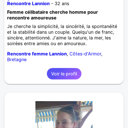
Rencontre Lannion
- 32 ans
Femme célibataire cherche homme pour
rencontre amoureuse
Je cherche la simplicité, la sincérité, la spontanéité
et la stabilité dans un couple. Quelqu'un de franc,
sincère, attentionné. J'aime la nature, la mer, les
soirées entre amies ou en amoureux.
Rencontre femme Lannion
,
Côtes-d'Armor
,
Bretagne
Voir le profil