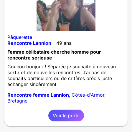
Pâquerette
Rencontre Lannion
- 49 ans
Femme célibataire cherche homme pour
rencontre sérieuse
Coucou bonjour ! Séparée je souhaite à nouveau
sortir et de nouvelles rencontres. J’ai pas de
souhaits particuliers ou de critères précis juste
échanger sincèrement
Rencontre femme Lannion
,
Côtes-d'Armor
,
Bretagne
Voir le profil