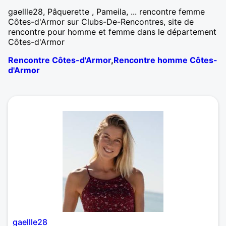
gaellle28, Pâquerette , Pameila, ... rencontre femme
Côtes-d'Armor sur Clubs-De-Rencontres, site de
rencontre pour homme et femme dans le département
Côtes-d'Armor
Rencontre Côtes-d'Armor
,
Rencontre homme Côtes-
d'Armor
gaellle28