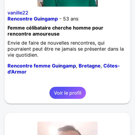
vanille22
Rencontre Guingamp
- 53 ans
Femme célibataire cherche homme pour
rencontre amoureuse
Envie de faire de nouvelles rencontres, qui
pourraient peut être ne jamais se présenter dans la
vie quotidien.
Rencontre femme Guingamp
,
Bretagne
,
Côtes-
d'Armor
Voir le profil