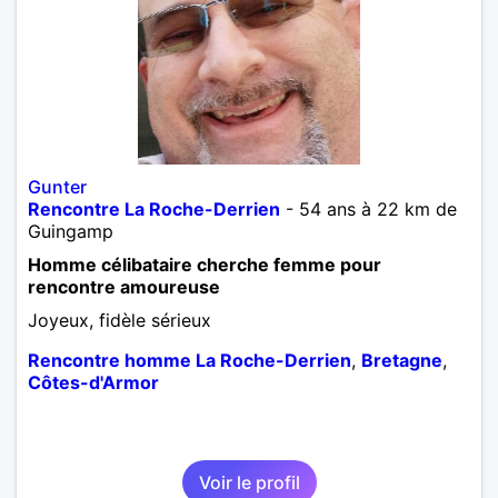
Gunter
Rencontre La Roche-Derrien
- 54 ans à 22 km de
Guingamp
Homme célibataire cherche femme pour
rencontre amoureuse
Joyeux, fidèle sérieux
Rencontre homme La Roche-Derrien
,
Bretagne
,
Côtes-d'Armor
Voir le profil