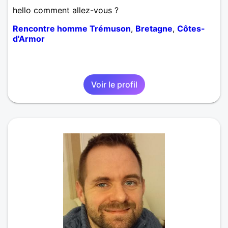
hello comment allez-vous ?
Rencontre homme Trémuson
,
Bretagne
,
Côtes-
d'Armor
Voir le profil