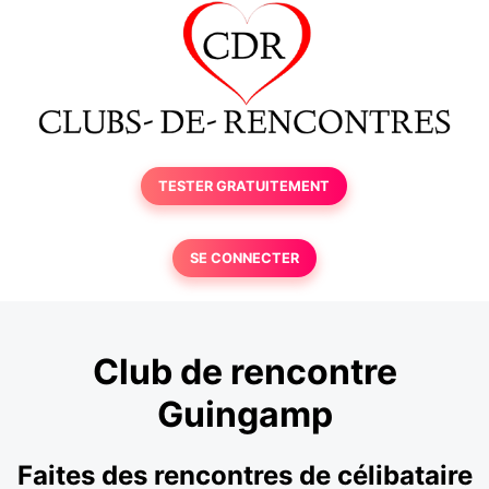
TESTER GRATUITEMENT
SE CONNECTER
Club de rencontre
Guingamp
Faites des rencontres de célibataire