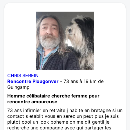
CHRIS SEREIN
Rencontre Plougonver
- 73 ans à 19 km de
Guingamp
Homme célibataire cherche femme pour
rencontre amoureuse
73 ans infirmier en retraite j habite en bretagne si un
contact s etablit vous en serez un peut plus je suis
plutot cool un look boheme on me dit gentil je
recherche une compagne avec qui partager les