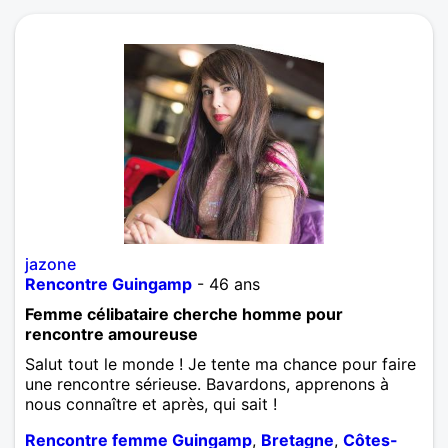
jazone
Rencontre Guingamp
- 46 ans
Femme célibataire cherche homme pour
rencontre amoureuse
Salut tout le monde ! Je tente ma chance pour faire
une rencontre sérieuse. Bavardons, apprenons à
nous connaître et après, qui sait !
Rencontre femme Guingamp
,
Bretagne
,
Côtes-