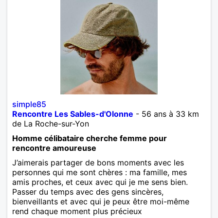
simple85
Rencontre Les Sables-d'Olonne
- 56 ans à 33 km
de La Roche-sur-Yon
Homme célibataire cherche femme pour
rencontre amoureuse
J’aimerais partager de bons moments avec les
personnes qui me sont chères : ma famille, mes
amis proches, et ceux avec qui je me sens bien.
Passer du temps avec des gens sincères,
bienveillants et avec qui je peux être moi-même
rend chaque moment plus précieux