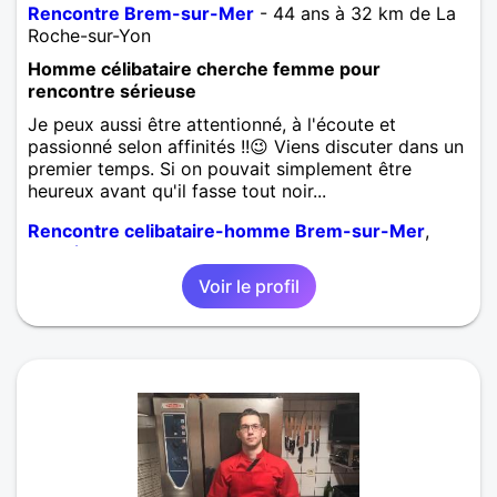
Rencontre Brem-sur-Mer
- 44 ans à 32 km de La
Roche-sur-Yon
Homme célibataire cherche femme pour
rencontre sérieuse
Je peux aussi être attentionné, à l'écoute et
passionné selon affinités !!😉 Viens discuter dans un
premier temps. Si on pouvait simplement être
heureux avant qu'il fasse tout noir...
Rencontre celibataire-homme Brem-sur-Mer
,
Vendée
,
Pays de la Loire
Voir le profil