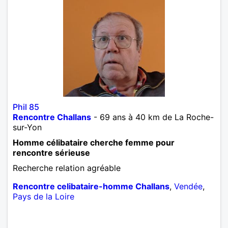
Phil 85
Rencontre Challans
- 69 ans à 40 km de La Roche-
sur-Yon
Homme célibataire cherche femme pour
rencontre sérieuse
Recherche relation agréable
Rencontre celibataire-homme Challans
,
Vendée
,
Pays de la Loire