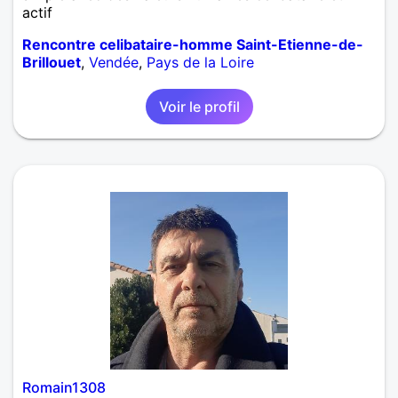
actif
Rencontre celibataire-homme Saint-Etienne-de-
Brillouet
,
Vendée
,
Pays de la Loire
Voir le profil
Romain1308