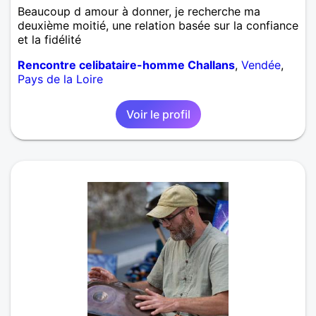
Beaucoup d amour à donner, je recherche ma
deuxième moitié, une relation basée sur la confiance
et la fidélité
Rencontre celibataire-homme Challans
,
Vendée
,
Pays de la Loire
Voir le profil