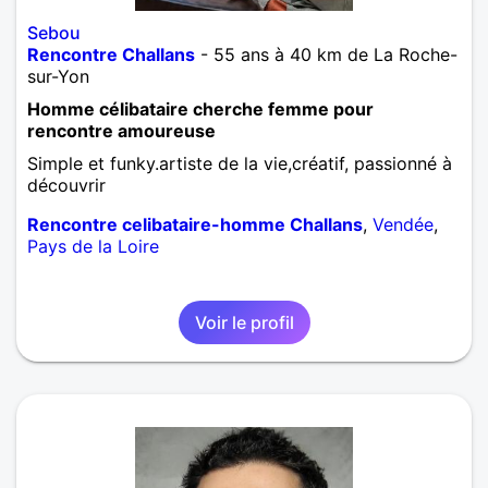
Sebou
Rencontre Challans
- 55 ans à 40 km de La Roche-
sur-Yon
Homme célibataire cherche femme pour
rencontre amoureuse
Simple et funky.artiste de la vie,créatif, passionné à
découvrir
Rencontre celibataire-homme Challans
,
Vendée
,
Pays de la Loire
Voir le profil