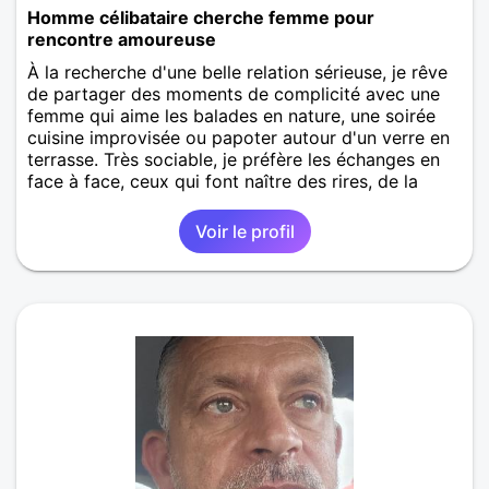
Homme célibataire cherche femme pour
rencontre amoureuse
À la recherche d'une belle relation sérieuse, je rêve
de partager des moments de complicité avec une
femme qui aime les balades en nature, une soirée
cuisine improvisée ou papoter autour d'un verre en
terrasse. Très sociable, je préfère les échanges en
face à face, ceux qui font naître des rires, de la
tendresse et une vraie connexion. La vie à deux,
c'est profiter des petites choses un film sous un
Voir le profil
plaid ou une sortie spontanée et refaire le monde
ensemble. Si le feeling passe, qui sait ? Au pire, on
risque une belle histoire ! Et toi, qu'est-ce qui te fait
vibrer dans une journée ?
Rencontre celibataire-homme Les Sables-
d'Olonne
,
Vendée
,
Pays de la Loire