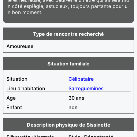
n côté espiègle, astucieux, toujours partante pour u
n bon moment.
Type de rencontre recherché
Amoureuse
Situation familiale
Situation
Célibataire
Lieu d'habitation
Sarreguemines
Age
30 ans
Enfant
non
Description physique de Sissinette
Silhouette : Normale
Style : Décontracté,