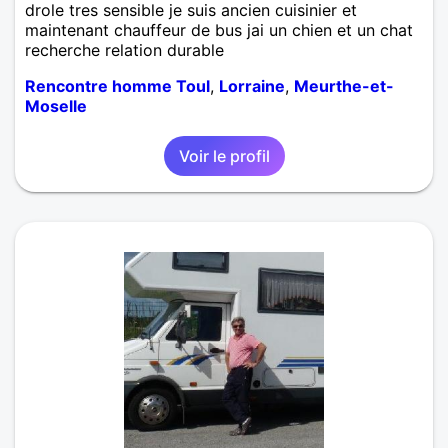
drole tres sensible je suis ancien cuisinier et
maintenant chauffeur de bus jai un chien et un chat
recherche relation durable
Rencontre homme Toul
,
Lorraine
,
Meurthe-et-
Moselle
Voir le profil