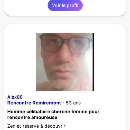
Voir le profil
Alex88
Rencontre Remiremont
- 53 ans
Homme célibataire cherche femme pour
rencontre amoureuse
Zen et réservé à découvrir