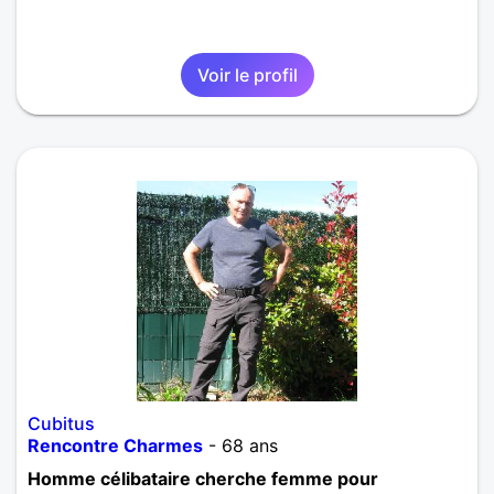
Voir le profil
Cubitus
Rencontre Charmes
- 68 ans
Homme célibataire cherche femme pour