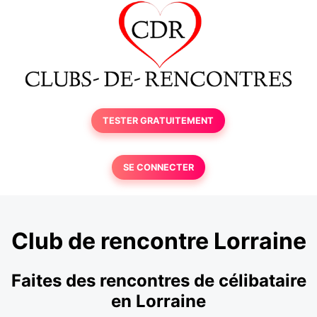
TESTER GRATUITEMENT
SE CONNECTER
Club de rencontre Lorraine
Faites des rencontres de célibataire
en Lorraine