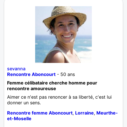
sevanna
Rencontre Aboncourt
- 50 ans
Femme célibataire cherche homme pour
rencontre amoureuse
Aimer ce n'est pas renoncer à sa liberté, c'est lui
donner un sens.
Rencontre femme Aboncourt
,
Lorraine
,
Meurthe-
et-Moselle