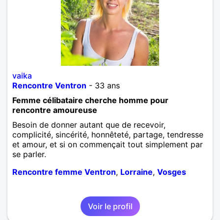
vaika
Rencontre Ventron
- 33 ans
Femme célibataire cherche homme pour
rencontre amoureuse
Besoin de donner autant que de recevoir,
complicité, sincérité, honnêteté, partage, tendresse
et amour, et si on commençait tout simplement par
se parler.
Rencontre femme Ventron
,
Lorraine
,
Vosges
Voir le profil