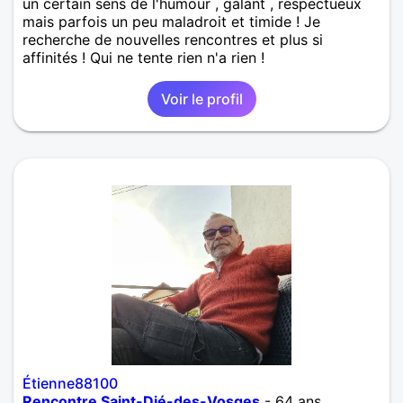
un certain sens de l'humour , galant , respectueux
mais parfois un peu maladroit et timide ! Je
recherche de nouvelles rencontres et plus si
affinités ! Qui ne tente rien n'a rien !
Rencontre homme Dombasle-sur-Meurthe
,
Voir le profil
Lorraine
,
Meurthe-et-Moselle
Étienne88100
Rencontre Saint-Dié-des-Vosges
- 64 ans