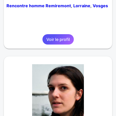
Rencontre homme Remiremont
,
Lorraine
,
Vosges
Voir le profil