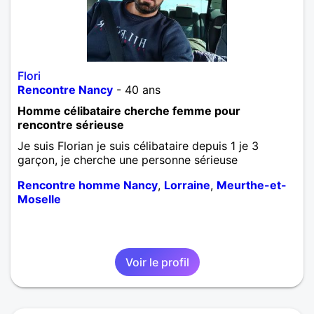
Flori
Rencontre Nancy
- 40 ans
Homme célibataire cherche femme pour
rencontre sérieuse
Je suis Florian je suis célibataire depuis 1 je 3
garçon, je cherche une personne sérieuse
Rencontre homme Nancy
,
Lorraine
,
Meurthe-et-
Moselle
Voir le profil