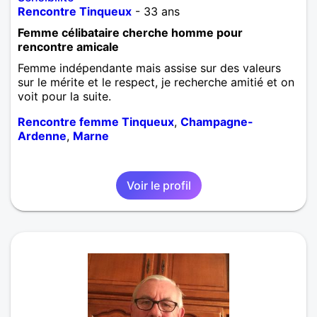
Rencontre Tinqueux
- 33 ans
Femme célibataire cherche homme pour
rencontre amicale
Femme indépendante mais assise sur des valeurs
sur le mérite et le respect, je recherche amitié et on
voit pour la suite.
Rencontre femme Tinqueux
,
Champagne-
Ardenne
,
Marne
Voir le profil