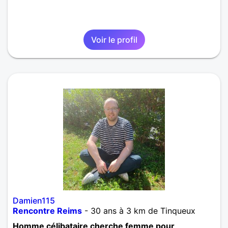
Voir le profil
Damien115
Rencontre Reims
- 30 ans à 3 km de Tinqueux
Homme célibataire cherche femme pour