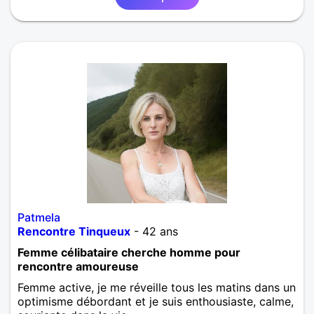
Patmela
Rencontre Tinqueux
- 42 ans
Femme célibataire cherche homme pour
rencontre amoureuse
Femme active, je me réveille tous les matins dans un
optimisme débordant et je suis enthousiaste, calme,