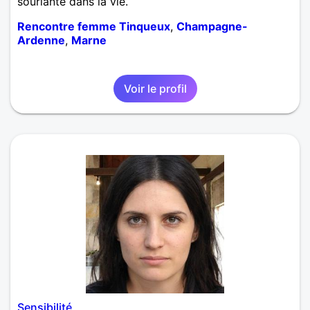
souriante dans la vie.
Rencontre femme Tinqueux
,
Champagne-
Ardenne
,
Marne
Voir le profil
Sensibilité