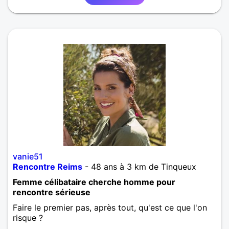
vanie51
Rencontre Reims
- 48 ans à 3 km de Tinqueux
Femme célibataire cherche homme pour
rencontre sérieuse
Faire le premier pas, après tout, qu'est ce que l'on
risque ?