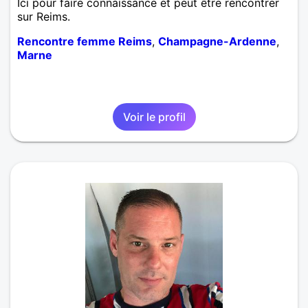
Ici pour faire connaissance et peut être rencontrer
sur Reims.
Rencontre femme Reims
,
Champagne-Ardenne
,
Marne
Voir le profil