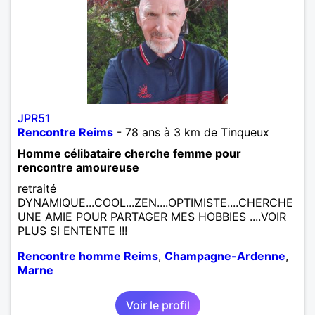
JPR51
Rencontre Reims
- 78 ans à 3 km de Tinqueux
Homme célibataire cherche femme pour
rencontre amoureuse
retraité
DYNAMIQUE...COOL...ZEN....OPTIMISTE....CHERCHE
UNE AMIE POUR PARTAGER MES HOBBIES ....VOIR
PLUS SI ENTENTE !!!
Rencontre homme Reims
,
Champagne-Ardenne
,
Marne
Voir le profil