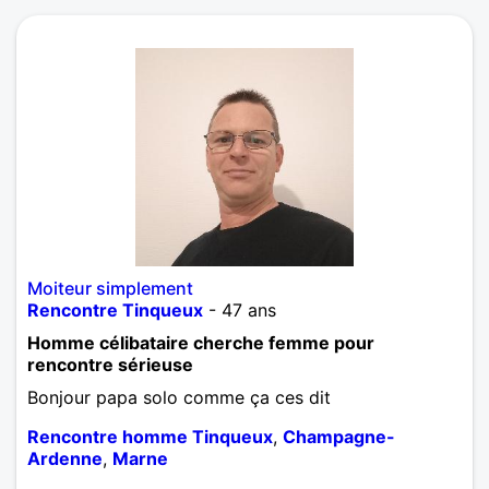
Moiteur simplement
Rencontre Tinqueux
- 47 ans
Homme célibataire cherche femme pour
rencontre sérieuse
Bonjour papa solo comme ça ces dit
Rencontre homme Tinqueux
,
Champagne-
Ardenne
,
Marne