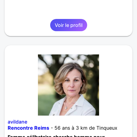
Voir le profil
avildane
Rencontre Reims
- 56 ans à 3 km de Tinqueux
Femme célibataire cherche homme pour