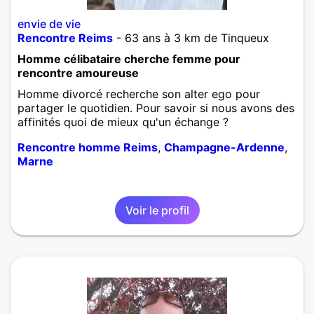
envie de vie
Rencontre Reims
- 63 ans à 3 km de Tinqueux
Homme célibataire cherche femme pour
rencontre amoureuse
Homme divorcé recherche son alter ego pour
partager le quotidien. Pour savoir si nous avons des
affinités quoi de mieux qu'un échange ?
Rencontre homme Reims
,
Champagne-Ardenne
,
Marne
Voir le profil