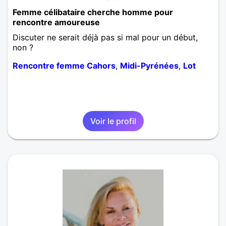
Femme célibataire cherche homme pour
rencontre amoureuse
Discuter ne serait déjà pas si mal pour un début,
non ?
Rencontre femme Cahors
,
Midi-Pyrénées
,
Lot
Voir le profil