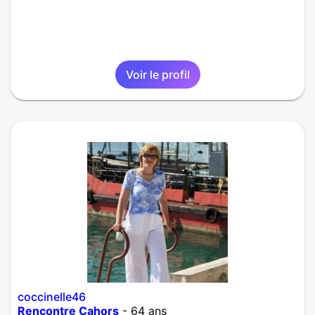
Voir le profil
coccinelle46
Rencontre Cahors
- 64 ans