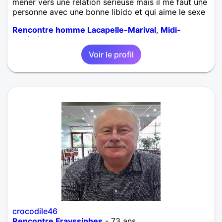
mener vers une relation sérieuse mais il me faut une
personne avec une bonne libido et qui aime le sexe
Rencontre homme Lacapelle-Marival
,
Midi-
Pyrénées
,
Lot
Voir le profil
crocodile46
Rencontre Frayssinhes
- 73 ans