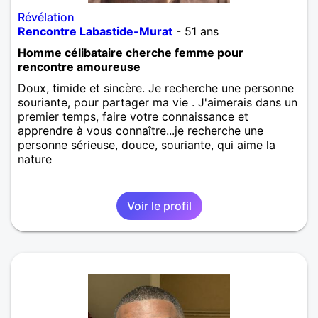
Révélation
Rencontre Labastide-Murat
- 51 ans
Homme célibataire cherche femme pour
rencontre amoureuse
Doux, timide et sincère. Je recherche une personne
souriante, pour partager ma vie . J'aimerais dans un
premier temps, faire votre connaissance et
apprendre à vous connaître...je recherche une
personne sérieuse, douce, souriante, qui aime la
nature
Rencontre homme Labastide-Murat
,
Midi-
Pyrénées
,
Lot
Voir le profil