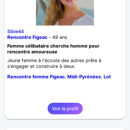
Sibie44
Rencontre Figeac
- 49 ans
Femme célibataire cherche homme pour
rencontre amoureuse
Jeune femme à l'écoute des autres prête à
s'engager et construire à deux.
Rencontre femme Figeac
,
Midi-Pyrénées
,
Lot
Voir le profil