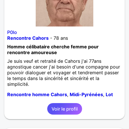
P0lo
Rencontre Cahors
- 78 ans
Homme célibataire cherche femme pour
rencontre amoureuse
Je suis veuf et retraité de Cahors j'ai 77ans
agnostique cancer j'ai besoin d'une compagne pour
pouvoir dialoguer et voyager et tendrement passer
le temps dans la sincérité et sincérité et la
simplicité.
Rencontre homme Cahors
,
Midi-Pyrénées
,
Lot
Voir le profil