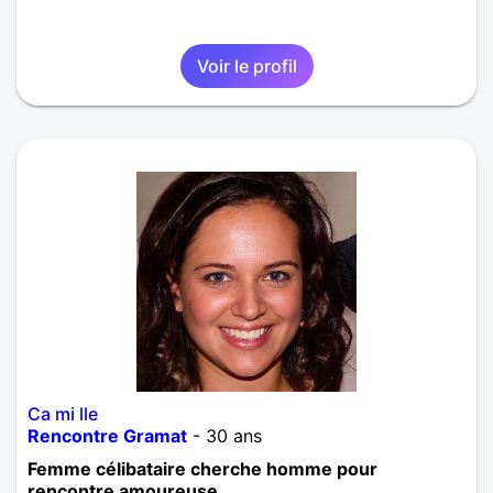
Voir le profil
Ca mi lle
Rencontre Gramat
- 30 ans
Femme célibataire cherche homme pour
rencontre amoureuse