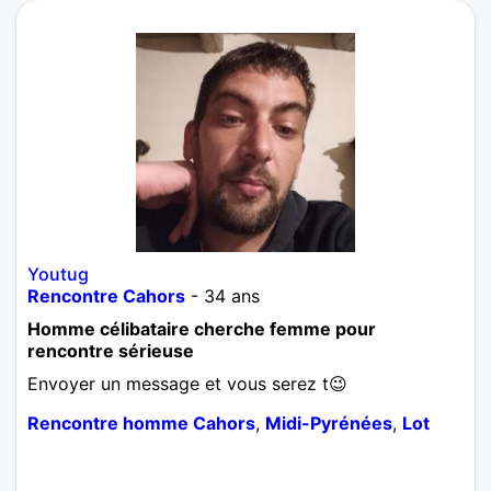
Youtug
Rencontre Cahors
- 34 ans
Homme célibataire cherche femme pour
rencontre sérieuse
Envoyer un message et vous serez t😉
Rencontre homme Cahors
,
Midi-Pyrénées
,
Lot