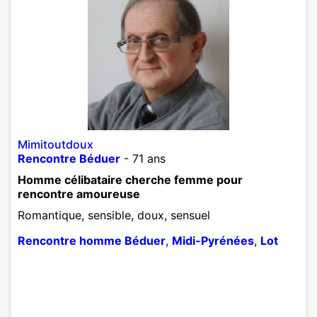
Mimitoutdoux
Rencontre Béduer
- 71 ans
Homme célibataire cherche femme pour
rencontre amoureuse
Romantique, sensible, doux, sensuel
Rencontre homme Béduer
,
Midi-Pyrénées
,
Lot