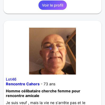
Voir le profil
Lot46
Rencontre Cahors
- 73 ans
Homme célibataire cherche femme pour
rencontre amicale
Je suis veuf , mais la vie ne s'arrête pas et le