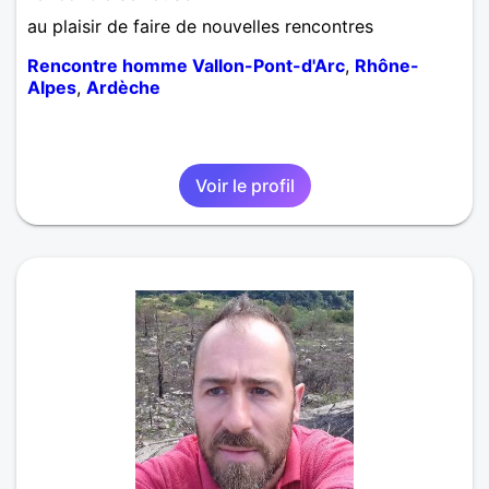
au plaisir de faire de nouvelles rencontres
Rencontre homme Vallon-Pont-d'Arc
,
Rhône-
Alpes
,
Ardèche
Voir le profil