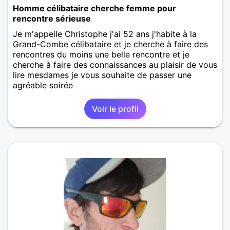
Homme célibataire cherche femme pour
rencontre sérieuse
Je m'appelle Christophe j'ai 52 ans j'habite à la
Grand-Combe célibataire et je cherche à faire des
rencontres du moins une belle rencontre et je
cherche à faire des connaissances au plaisir de vous
lire mesdames je vous souhaite de passer une
agréable soirée
Rencontre homme La Grand-Combe
,
Languedoc-
Voir le profil
Roussillon
,
Gard