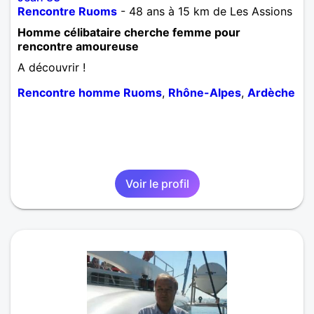
Rencontre Ruoms
- 48 ans à 15 km de Les Assions
Homme célibataire cherche femme pour
rencontre amoureuse
A découvrir !
Rencontre homme Ruoms
,
Rhône-Alpes
,
Ardèche
Voir le profil