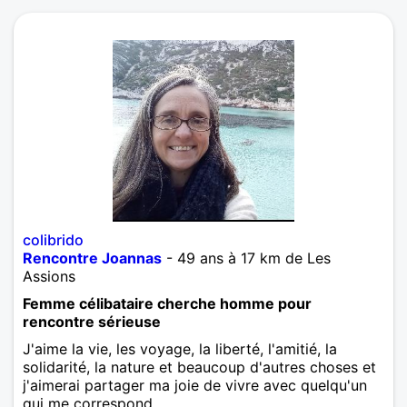
colibrido
Rencontre Joannas
- 49 ans à 17 km de Les
Assions
Femme célibataire cherche homme pour
rencontre sérieuse
J'aime la vie, les voyage, la liberté, l'amitié, la
solidarité, la nature et beaucoup d'autres choses et
j'aimerai partager ma joie de vivre avec quelqu'un
qui me correspond.