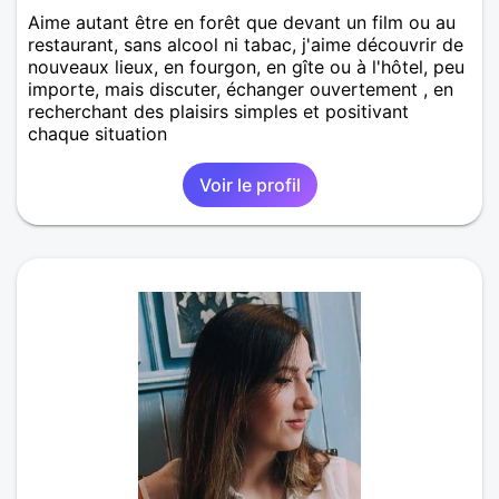
Aime autant être en forêt que devant un film ou au
restaurant, sans alcool ni tabac, j'aime découvrir de
nouveaux lieux, en fourgon, en gîte ou à l'hôtel, peu
importe, mais discuter, échanger ouvertement , en
recherchant des plaisirs simples et positivant
chaque situation
Rencontre homme Mercuer
,
Rhône-Alpes
,
Voir le profil
Ardèche