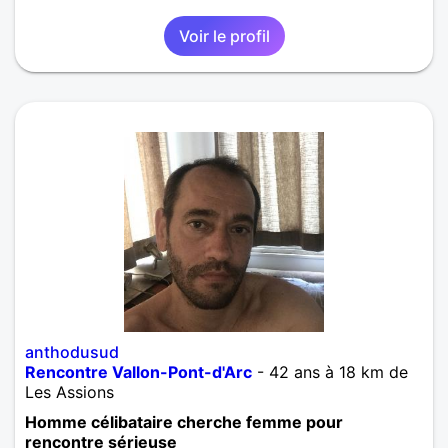
Voir le profil
anthodusud
Rencontre Vallon-Pont-d'Arc
- 42 ans à 18 km de
Les Assions
Homme célibataire cherche femme pour
rencontre sérieuse