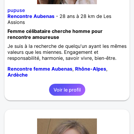
pupuse
Rencontre Aubenas
- 28 ans à 28 km de Les
Assions
Femme célibataire cherche homme pour
rencontre amoureuse
Je suis à la recherche de quelqu'un ayant les mêmes
valeurs que les miennes. Engagement et
responsabilité, harmonie, savoir vivre, bien-être.
Rencontre femme Aubenas
,
Rhône-Alpes
,
Ardèche
Voir le profil