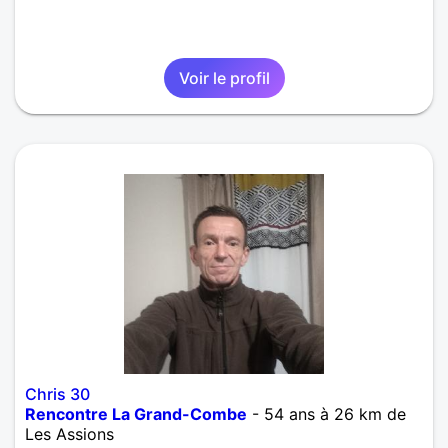
Voir le profil
Chris 30
Rencontre La Grand-Combe
- 54 ans à 26 km de
Les Assions