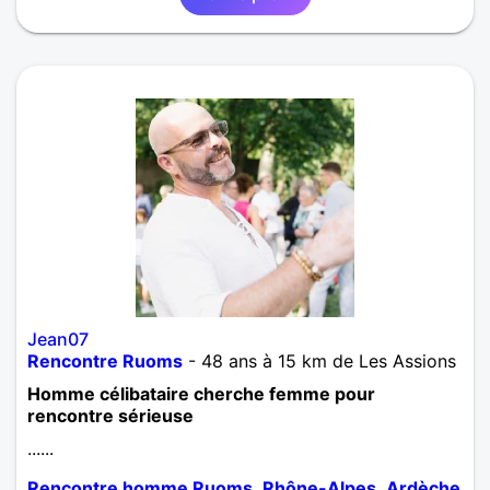
Jean07
Rencontre Ruoms
- 48 ans à 15 km de Les Assions
Homme célibataire cherche femme pour
rencontre sérieuse
......
Rencontre homme Ruoms
,
Rhône-Alpes
,
Ardèche