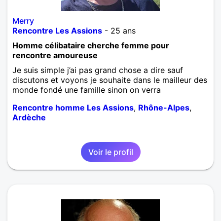
Merry
Rencontre Les Assions
- 25 ans
Homme célibataire cherche femme pour
rencontre amoureuse
Je suis simple j’ai pas grand chose a dire sauf
discutons et voyons je souhaite dans le mailleur des
monde fondé une famille sinon on verra
Rencontre homme Les Assions
,
Rhône-Alpes
,
Ardèche
Voir le profil