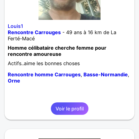
Louis1
Rencontre Carrouges
- 49 ans à 16 km de La
Ferté-Macé
Homme célibataire cherche femme pour
rencontre amoureuse
Actifs..aime les bonnes choses
Rencontre homme Carrouges
,
Basse-Normandie
,
Orne
Voir le profil