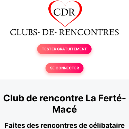
TESTER GRATUITEMENT
SE CONNECTER
Club de rencontre La Ferté-
Macé
Faites des rencontres de célibataire