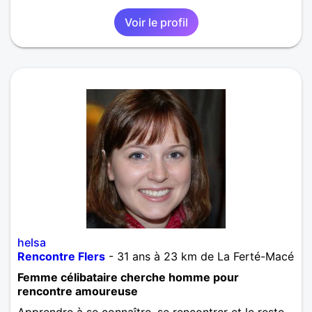
Voir le profil
helsa
Rencontre Flers
- 31 ans à 23 km de La Ferté-Macé
Femme célibataire cherche homme pour
rencontre amoureuse
Apprendre à se connaître, se rencontrer et le reste