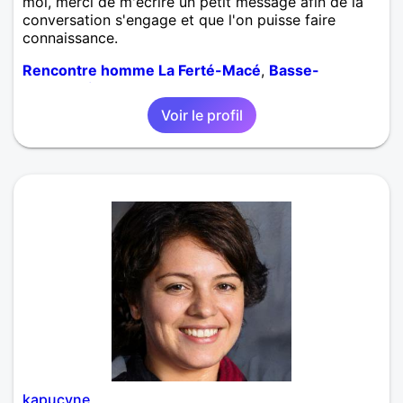
moi, merci de m'écrire un petit message afin de la
conversation s'engage et que l'on puisse faire
connaissance.
Rencontre homme La Ferté-Macé
,
Basse-
Normandie
,
Orne
Voir le profil
kapucyne