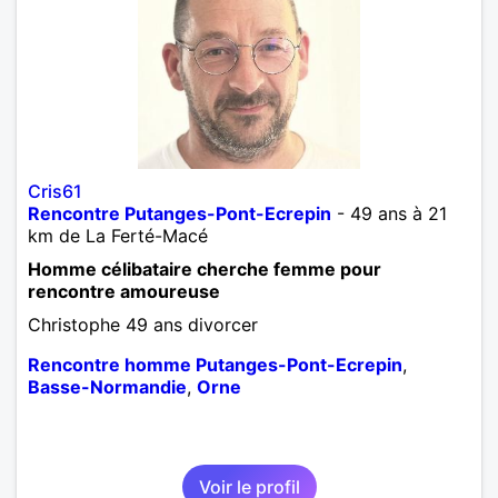
Cris61
Rencontre Putanges-Pont-Ecrepin
- 49 ans à 21
km de La Ferté-Macé
Homme célibataire cherche femme pour
rencontre amoureuse
Christophe 49 ans divorcer
Rencontre homme Putanges-Pont-Ecrepin
,
Basse-Normandie
,
Orne
Voir le profil