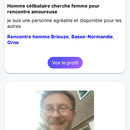
Homme célibataire cherche femme pour
rencontre amoureuse
je suis une personne agréable et disponible pour les
autres
Rencontre homme Briouze
,
Basse-Normandie
,
Orne
Voir le profil