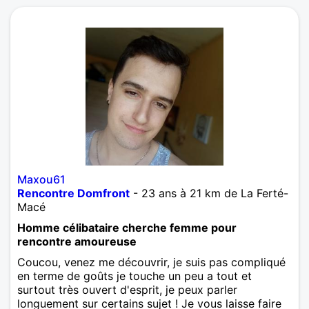
Maxou61
Rencontre Domfront
- 23 ans à 21 km de La Ferté-
Macé
Homme célibataire cherche femme pour
rencontre amoureuse
Coucou, venez me découvrir, je suis pas compliqué
en terme de goûts je touche un peu a tout et
surtout très ouvert d'esprit, je peux parler
longuement sur certains sujet ! Je vous laisse faire