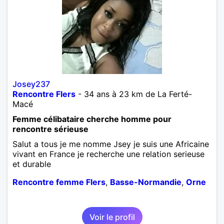
Josey237
Rencontre Flers
- 34 ans à 23 km de La Ferté-
Macé
Femme célibataire cherche homme pour
rencontre sérieuse
Salut a tous je me nomme Jsey je suis une Africaine
vivant en France je recherche une relation serieuse
et durable
Rencontre femme Flers
,
Basse-Normandie
,
Orne
Voir le profil