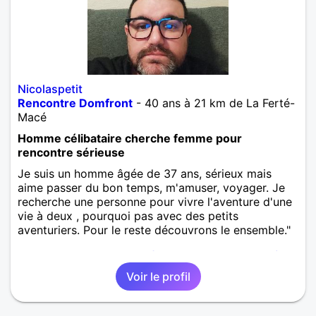
Nicolaspetit
Rencontre Domfront
- 40 ans à 21 km de La Ferté-
Macé
Homme célibataire cherche femme pour
rencontre sérieuse
Je suis un homme âgée de 37 ans, sérieux mais
aime passer du bon temps, m'amuser, voyager. Je
recherche une personne pour vivre l'aventure d'une
vie à deux , pourquoi pas avec des petits
aventuriers. Pour le reste découvrons le ensemble."
Rencontre homme Domfront
,
Basse-Normandie
,
Orne
Voir le profil