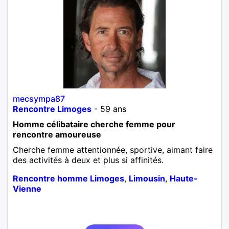
mecsympa87
Rencontre Limoges
- 59 ans
Homme célibataire cherche femme pour
rencontre amoureuse
Cherche femme attentionnée, sportive, aimant faire
des activités à deux et plus si affinités.
Rencontre homme Limoges
,
Limousin
,
Haute-
Vienne