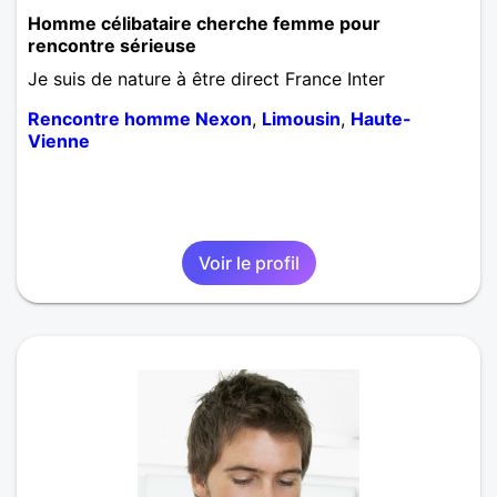
Homme célibataire cherche femme pour
rencontre sérieuse
Je suis de nature à être direct France Inter
Rencontre homme Nexon
,
Limousin
,
Haute-
Vienne
Voir le profil