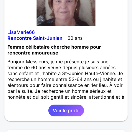
LisaMarie66
Rencontre Saint-Junien
- 60 ans
Femme célibataire cherche homme pour
rencontre amoureuse
Bonjour Messieurs, je me présente je suis une
femme de 60 ans veuve depuis plusieurs années
sans enfant et j'habite à St-Junien Haute-Vienne. Je
recherche un homme entre 53-64 ans ou j'habite et
alentours pour faire connaissance en 1er lieu. À voir
par la suite. Je recherche un homme sérieux et
honnête et qui soit gentil et sincère, attentionné et à
l'écoute. Je suis une personne sérieuse à qui la vie
n'a pas fait de cadeaux. Pas de vie à 2 . Relation
Voir le profil
sérieuse et suivie uniquement
Rencontre femme Saint-Junien
,
Limousin
,
Haute-
Vienne