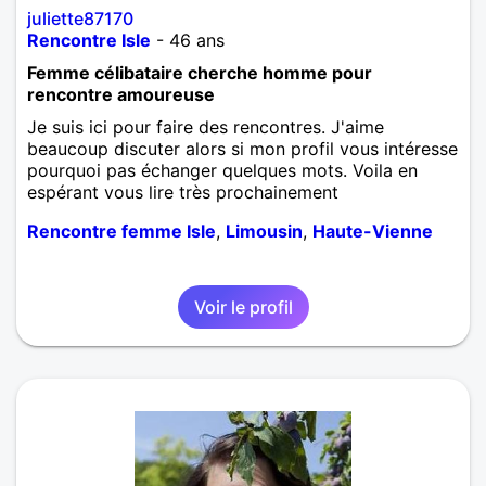
juliette87170
Rencontre Isle
- 46 ans
Femme célibataire cherche homme pour
rencontre amoureuse
Je suis ici pour faire des rencontres. J'aime
beaucoup discuter alors si mon profil vous intéresse
pourquoi pas échanger quelques mots. Voila en
espérant vous lire très prochainement
Rencontre femme Isle
,
Limousin
,
Haute-Vienne
Voir le profil