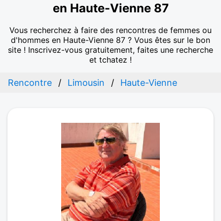
en Haute-Vienne 87
Vous recherchez à faire des rencontres de femmes ou
d'hommes en Haute-Vienne 87 ? Vous êtes sur le bon
site ! Inscrivez-vous gratuitement, faites une recherche
et tchatez !
Rencontre
Limousin
Haute-Vienne