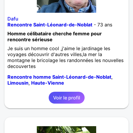
Dafu
Rencontre Saint-Léonard-de-Noblat
- 73 ans
Homme célibataire cherche femme pour
rencontre sérieuse
Je suis un homme cool ,j'aime le jardinage les
voyages découvrir d'autres villes,la mer la
montagne le bricolage les randonnées les nouvelles
decouvertes
Rencontre homme Saint-Léonard-de-Noblat
,
Limousin
,
Haute-Vienne
Voir le profil