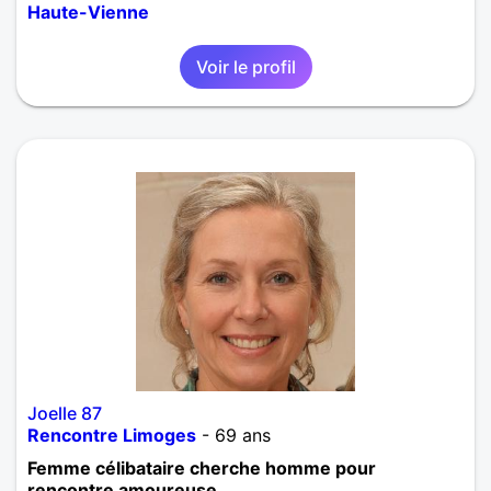
Haute-Vienne
Voir le profil
Joelle 87
Rencontre Limoges
- 69 ans
Femme célibataire cherche homme pour
rencontre amoureuse