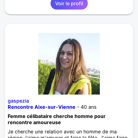
Voir le profil
gaspezia
Rencontre Aixe-sur-Vienne
- 40 ans
Femme célibataire cherche homme pour
rencontre amoureuse
Je cherche une relation avec un homme de ma
région, j'aime m'amuser et faire la fête. J'aime faire