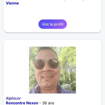
Vienne
Voir le profil
Alphicor
Rencontre Nexon
- 38 ans