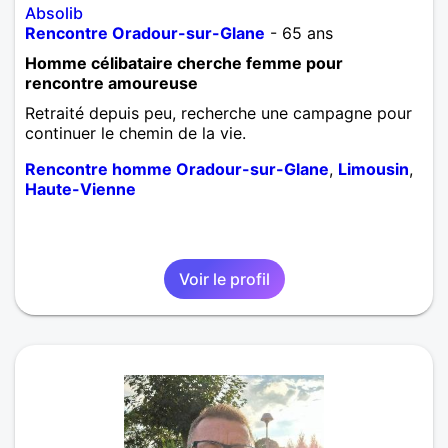
Absolib
Rencontre Oradour-sur-Glane
- 65 ans
Homme célibataire cherche femme pour
rencontre amoureuse
Retraité depuis peu, recherche une campagne pour
continuer le chemin de la vie.
Rencontre homme Oradour-sur-Glane
,
Limousin
,
Haute-Vienne
Voir le profil