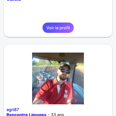
Voir le profil
agri87
Rencontre Limoges
- 33 ans