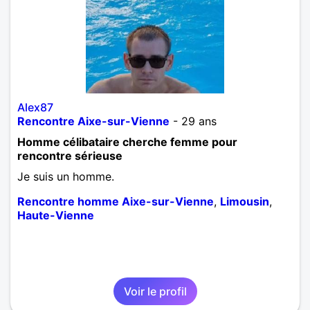
Vienne
Alex87
Rencontre Aixe-sur-Vienne
- 29 ans
Homme célibataire cherche femme pour
rencontre sérieuse
Je suis un homme.
Rencontre homme Aixe-sur-Vienne
,
Limousin
,
Haute-Vienne
Voir le profil