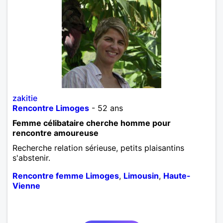
zakitie
Rencontre Limoges
- 52 ans
Femme célibataire cherche homme pour
rencontre amoureuse
Recherche relation sérieuse, petits plaisantins
s'abstenir.
Rencontre femme Limoges
,
Limousin
,
Haute-
Vienne