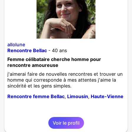
allolune
Rencontre Bellac
- 40 ans
Femme célibataire cherche homme pour
rencontre amoureuse
j'aimerai faire de nouvelles rencontres et trouver un
homme qui corresponde à mes attentes j'aime la
sincérité et les gens simples.
Rencontre femme Bellac
,
Limousin
,
Haute-Vienne
Voir le profil