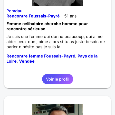
Pomdau
Rencontre Foussais-Payré
- 51 ans
Femme célibataire cherche homme pour
rencontre sérieuse
Je suis une femme qui donne beaucoup, qui aime
aider ceux que j aime alors si tu as juste besoin de
parler n hésite pas je suis là
Rencontre femme Foussais-Payré
,
Pays de la
Loire
,
Vendée
Voir le profil