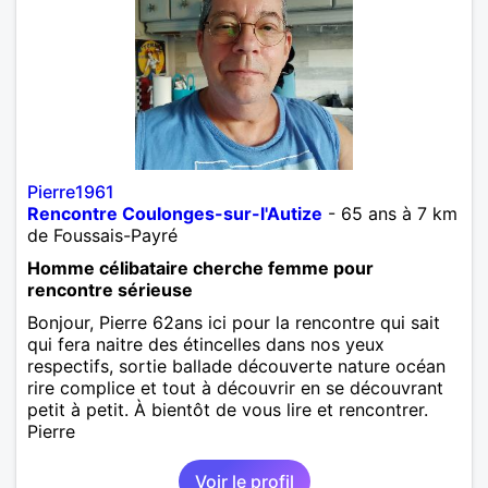
Pierre1961
Rencontre Coulonges-sur-l'Autize
- 65 ans à 7 km
de Foussais-Payré
Homme célibataire cherche femme pour
rencontre sérieuse
Bonjour, Pierre 62ans ici pour la rencontre qui sait
qui fera naitre des étincelles dans nos yeux
respectifs, sortie ballade découverte nature océan
rire complice et tout à découvrir en se découvrant
petit à petit. À bientôt de vous lire et rencontrer.
Pierre
Rencontre homme Coulonges-sur-l'Autize
,
Voir le profil