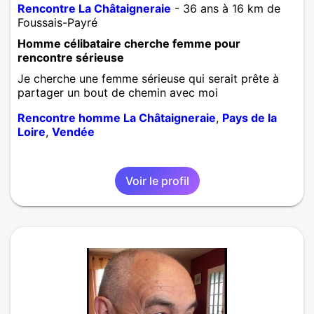
Rencontre La Châtaigneraie
- 36 ans à 16 km de
Foussais-Payré
Homme célibataire cherche femme pour
rencontre sérieuse
Je cherche une femme sérieuse qui serait prête à
partager un bout de chemin avec moi
Rencontre homme La Châtaigneraie
,
Pays de la
Loire
,
Vendée
Voir le profil