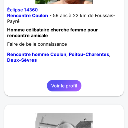
Éclipse 14360
Rencontre Coulon
- 59 ans à 22 km de Foussais-
Payré
Homme célibataire cherche femme pour
rencontre amicale
Faire de belle connaissance
Rencontre homme Coulon
,
Poitou-Charentes
,
Deux-Sèvres
Voir le profil