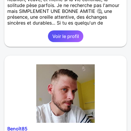
solitude pèse parfois. Je ne recherche pas l'amour
mais SIMPLEMENT UNE BONNE AMITIE 🤔, une
présence, une oreille attentive, des échanges
sincères et durables... Si tu es quelqu'un de
respectueux, gentil, sincère et que toi aussi tu
ressens le besoin de briser la solitude dans une
Voir le profil
aventure amicale, alors n'hésite pas à m'écrire (si tu
habites la Vendée comme moi). A bientôt... peut-
être !
Rencontre femme La Châtaigneraie
,
Pays de la
Loire
,
Vendée
Benoît85