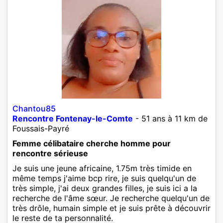
Chantou85
Rencontre Fontenay-le-Comte
- 51 ans à 11 km de
Foussais-Payré
Femme célibataire cherche homme pour
rencontre sérieuse
Je suis une jeune africaine, 1.75m très timide en
même temps j'aime bcp rire, je suis quelqu'un de
très simple, j'ai deux grandes filles, je suis ici a la
recherche de l'âme sœur. Je recherche quelqu'un de
très drôle, humain simple et je suis prête à découvrir
le reste de ta personnalité.