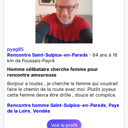
pyag85
Rencontre Saint-Sulpice-en-Pareds
- 64 ans à 16
km de Foussais-Payré
Homme célibataire cherche femme pour
rencontre amoureuse
Bonjour a toutes , je cherche la femme qui voudrait
faire le chemin de la route avec moi .Plutôt joyeux
cette femme devra être drôle , douce et complice.
Rencontre homme Saint-Sulpice-en-Pareds
,
Pays
de la Loire
,
Vendée
Voir le profil