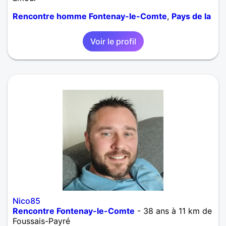
Rencontre homme Fontenay-le-Comte
,
Pays de la
Loire
,
Vendée
Voir le profil
Nico85
Rencontre Fontenay-le-Comte
- 38 ans à 11 km de
Foussais-Payré