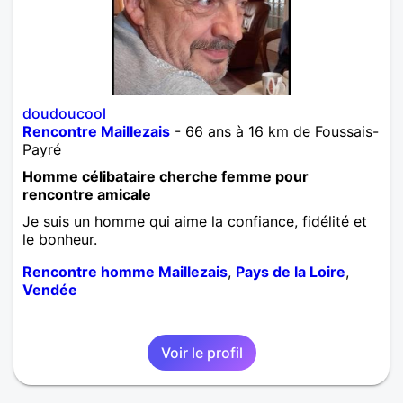
doudoucool
Rencontre Maillezais
- 66 ans à 16 km de Foussais-
Payré
Homme célibataire cherche femme pour
rencontre amicale
Je suis un homme qui aime la confiance, fidélité et
le bonheur.
Rencontre homme Maillezais
,
Pays de la Loire
,
Vendée
Voir le profil