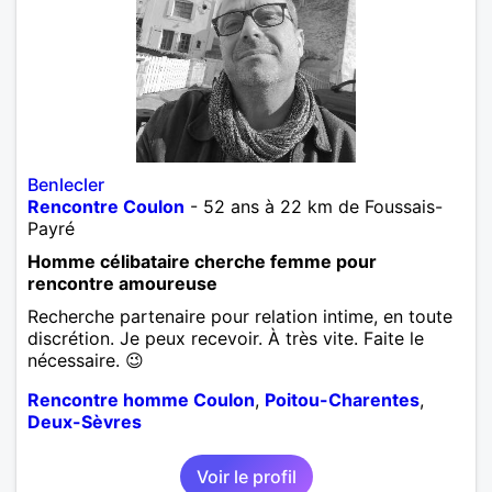
Benlecler
Rencontre Coulon
- 52 ans à 22 km de Foussais-
Payré
Homme célibataire cherche femme pour
rencontre amoureuse
Recherche partenaire pour relation intime, en toute
discrétion. Je peux recevoir. À très vite. Faite le
nécessaire. 😉
Rencontre homme Coulon
,
Poitou-Charentes
,
Deux-Sèvres
Voir le profil