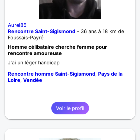
Aurel85
Rencontre Saint-Sigismond
- 36 ans à 18 km de
Foussais-Payré
Homme célibataire cherche femme pour
rencontre amoureuse
J'ai un léger handicap
Rencontre homme Saint-Sigismond
,
Pays de la
Loire
,
Vendée
Voir le profil