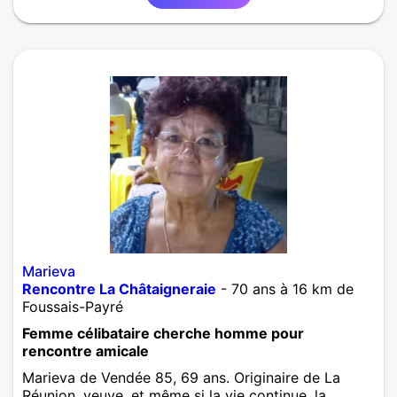
Marieva
Rencontre La Châtaigneraie
- 70 ans à 16 km de
Foussais-Payré
Femme célibataire cherche homme pour
rencontre amicale
Marieva de Vendée 85, 69 ans. Originaire de La
Réunion, veuve, et même si la vie continue, la