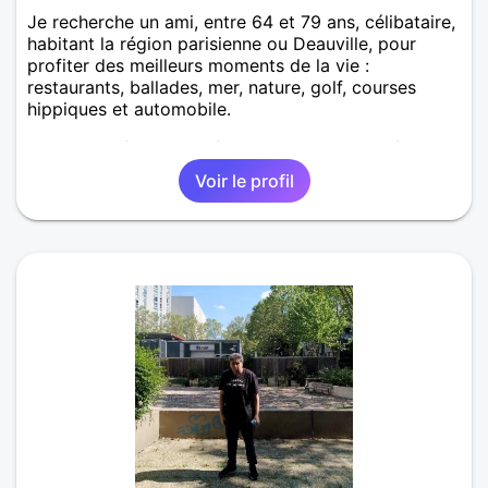
Je recherche un ami, entre 64 et 79 ans, célibataire,
habitant la région parisienne ou Deauville, pour
profiter des meilleurs moments de la vie :
restaurants, ballades, mer, nature, golf, courses
hippiques et automobile.
Rencontre femme Paris
,
Ile-de-France
,
Paris
Voir le profil