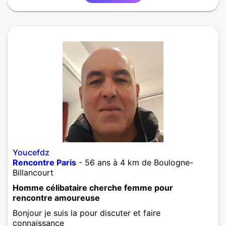
Youcefdz
Rencontre Paris
- 56 ans à 4 km de Boulogne-
Billancourt
Homme célibataire cherche femme pour
rencontre amoureuse
Bonjour je suis la pour discuter et faire
connaissance