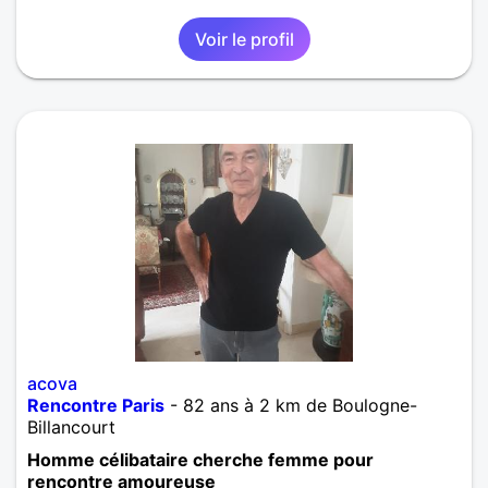
Voir le profil
acova
Rencontre Paris
- 82 ans à 2 km de Boulogne-
Billancourt
Homme célibataire cherche femme pour
rencontre amoureuse