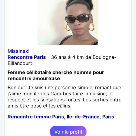
Missinski
Rencontre Paris
- 36 ans à 4 km de Boulogne-
Billancourt
Femme célibataire cherche homme pour
rencontre amoureuse
Bonjour. Je suis une personne simple, romantique
j'aime mon île des Caraïbes faire la cuisine, le
respect et les sensations fortes. Les sorties entre
amis être posé et les câlins.
Rencontre femme Paris
,
Ile-de-France
,
Paris
Voir le profil