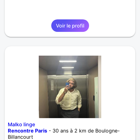
Voir le profil
Malko linge
Rencontre Paris
- 30 ans à 2 km de Boulogne-
Billancourt