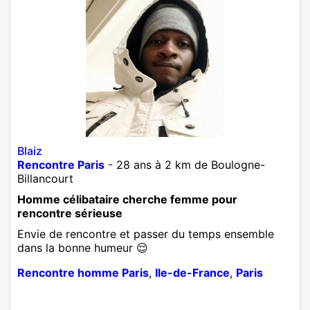
Blaiz
Rencontre Paris
- 28 ans à 2 km de Boulogne-
Billancourt
Homme célibataire cherche femme pour
rencontre sérieuse
Envie de rencontre et passer du temps ensemble
dans la bonne humeur 😌
Rencontre homme Paris
,
Ile-de-France
,
Paris