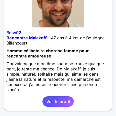
Bmw92
Rencontre Malakoff
- 47 ans à 4 km de Boulogne-
Billancourt
Homme célibataire cherche femme pour
rencontre amoureuse
Convaincu que mon âme soeur se trouve quelque
part, je tente ma chance. De Malakoff, je suis
simple, naturel, solitaire mais qui aime les gens,
j'aime la nature et la respecte, ma démarche est
sérieuse et j'aimerais rencontrer une personne
sincère...
Rencontre homme Malakoff
,
Ile-de-France
,
Voir le profil
Hauts-de-Seine