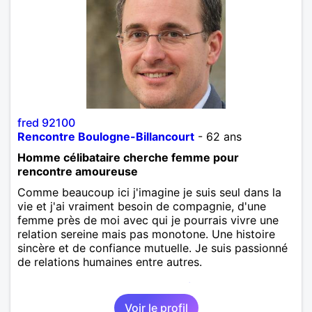
fred 92100
Rencontre Boulogne-Billancourt
- 62 ans
Homme célibataire cherche femme pour
rencontre amoureuse
Comme beaucoup ici j'imagine je suis seul dans la
vie et j'ai vraiment besoin de compagnie, d'une
femme près de moi avec qui je pourrais vivre une
relation sereine mais pas monotone. Une histoire
sincère et de confiance mutuelle. Je suis passionné
de relations humaines entre autres.
Rencontre homme Boulogne-Billancourt
,
Ile-de-
France
,
Hauts-de-Seine
Voir le profil