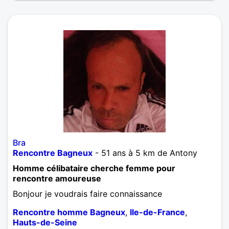
Bra
Rencontre Bagneux
- 51 ans à 5 km de Antony
Homme célibataire cherche femme pour
rencontre amoureuse
Bonjour je voudrais faire connaissance
Rencontre homme Bagneux
,
Ile-de-France
,
Hauts-de-Seine