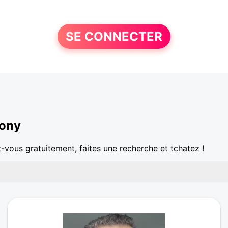
SE CONNECTER
tony
vous gratuitement, faites une recherche et tchatez !