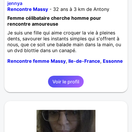
jennya
Rencontre Massy
- 32 ans à 3 km de Antony
Femme célibataire cherche homme pour
rencontre amoureuse
Je suis une fille qui aime croquer la vie à pleines
dents, savourer les instants simples qui s'offrent à
nous, que ce soit une balade main dans la main, ou
un dvd blottie dans un canapé.
Rencontre femme Massy
,
Ile-de-France
,
Essonne
Voir le profil