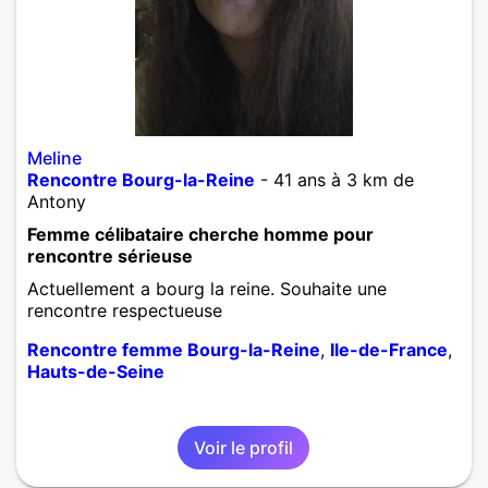
Meline
Rencontre Bourg-la-Reine
- 41 ans à 3 km de
Antony
Femme célibataire cherche homme pour
rencontre sérieuse
Actuellement a bourg la reine. Souhaite une
rencontre respectueuse
Rencontre femme Bourg-la-Reine
,
Ile-de-France
,
Hauts-de-Seine
Voir le profil