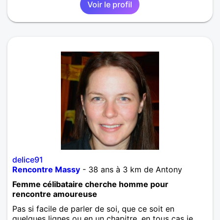
Voir le profil
de-Seine
delice91
Rencontre Massy
- 38 ans à 3 km de Antony
Femme célibataire cherche homme pour
rencontre amoureuse
Pas si facile de parler de soi, que ce soit en
quelques lignes ou en un chapitre, en tous cas je