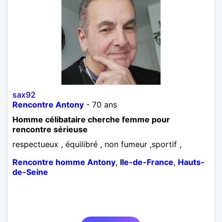
sax92
Rencontre Antony
- 70 ans
Homme célibataire cherche femme pour
rencontre sérieuse
respectueux , équilibré , non fumeur ,sportif ,
Rencontre homme Antony
,
Ile-de-France
,
Hauts-
de-Seine