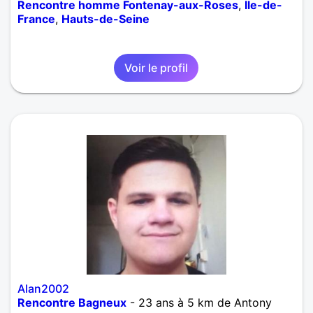
Rencontre homme Fontenay-aux-Roses
,
Ile-de-
France
,
Hauts-de-Seine
Voir le profil
Alan2002
Rencontre Bagneux
- 23 ans à 5 km de Antony