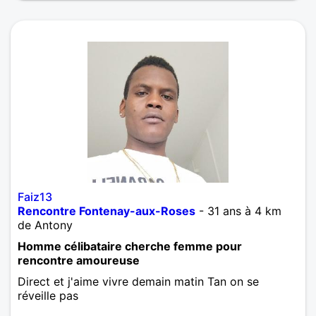
Faiz13
Rencontre Fontenay-aux-Roses
- 31 ans à 4 km
de Antony
Homme célibataire cherche femme pour
rencontre amoureuse
Direct et j'aime vivre demain matin Tan on se
réveille pas