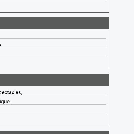
s
pectacles,
ique,