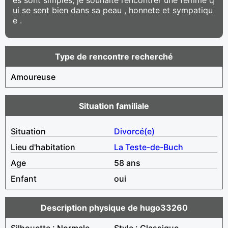
ui se sent bien dans sa peau , honnete et sympatiqu
e .
Type de rencontre recherché
Amoureuse
Situation familiale
Situation
Divorcé(e)
Lieu d'habitation
La Teste-de-Buch
Age
58 ans
Enfant
oui
Description physique de hugo33260
Silhouette : Normale
Style : Classique,