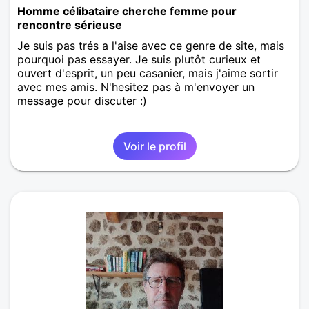
Homme célibataire cherche femme pour
rencontre sérieuse
Je suis pas trés a l'aise avec ce genre de site, mais
pourquoi pas essayer. Je suis plutôt curieux et
ouvert d'esprit, un peu casanier, mais j'aime sortir
avec mes amis. N'hesitez pas à m'envoyer un
message pour discuter :)
Rencontre homme Valence
,
Drôme
,
Rhône-Alpes
Voir le profil