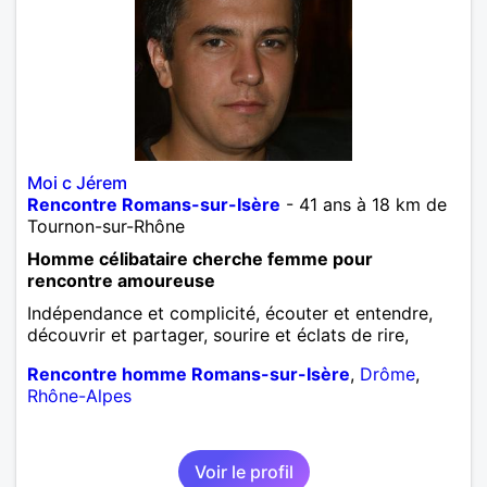
Moi c Jérem
Rencontre Romans-sur-Isère
- 41 ans à 18 km de
Tournon-sur-Rhône
Homme célibataire cherche femme pour
rencontre amoureuse
Indépendance et complicité, écouter et entendre,
découvrir et partager, sourire et éclats de rire,
Rencontre homme Romans-sur-Isère
,
Drôme
,
Rhône-Alpes
Voir le profil