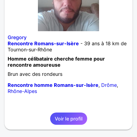
Gregory
Rencontre Romans-sur-Isère
- 39 ans à 18 km de
Tournon-sur-Rhône
Homme célibataire cherche femme pour
rencontre amoureuse
Brun avec des rondeurs
Rencontre homme Romans-sur-Isère
,
Drôme
,
Rhône-Alpes
Voir le profil