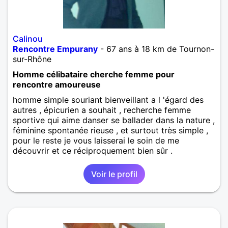
Calinou
Rencontre Empurany
- 67 ans à 18 km de Tournon-
sur-Rhône
Homme célibataire cherche femme pour
rencontre amoureuse
homme simple souriant bienveillant a l 'égard des
autres , épicurien a souhait , recherche femme
sportive qui aime danser se ballader dans la nature ,
féminine spontanée rieuse , et surtout très simple ,
pour le reste je vous laisserai le soin de me
découvrir et ce réciproquement bien sûr .
Rencontre homme Empurany
,
Ardèche
,
Rhône-
Voir le profil
Alpes