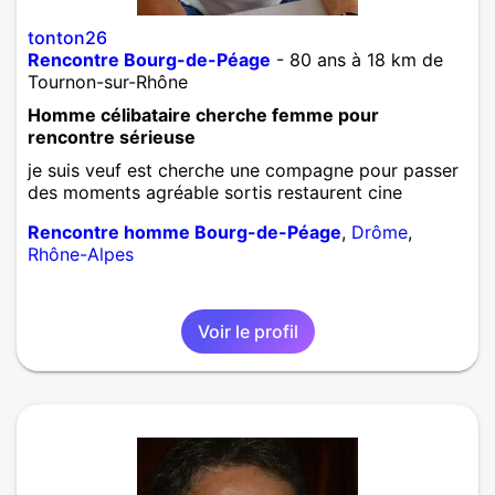
tonton26
Rencontre Bourg-de-Péage
- 80 ans à 18 km de
Tournon-sur-Rhône
Homme célibataire cherche femme pour
rencontre sérieuse
je suis veuf est cherche une compagne pour passer
des moments agréable sortis restaurent cine
Rencontre homme Bourg-de-Péage
,
Drôme
,
Rhône-Alpes
Voir le profil