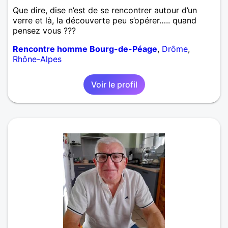
Que dire, dise n’est de se rencontrer autour d’un
verre et là, la découverte peu s’opérer….. quand
pensez vous ???
Rencontre homme Bourg-de-Péage
,
Drôme
,
Rhône-Alpes
Voir le profil