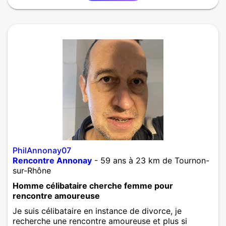
PhilAnnonay07
Rencontre Annonay
- 59 ans à 23 km de Tournon-
sur-Rhône
Homme célibataire cherche femme pour
rencontre amoureuse
Je suis célibataire en instance de divorce, je
recherche une rencontre amoureuse et plus si