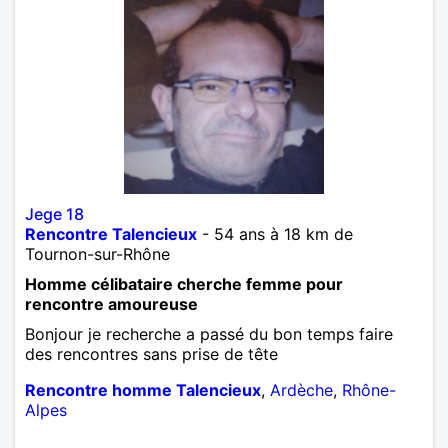
Jege 18
Rencontre Talencieux
- 54 ans à 18 km de
Tournon-sur-Rhône
Homme célibataire cherche femme pour
rencontre amoureuse
Bonjour je recherche a passé du bon temps faire
des rencontres sans prise de tête
Rencontre homme Talencieux
,
Ardèche
,
Rhône-
Alpes