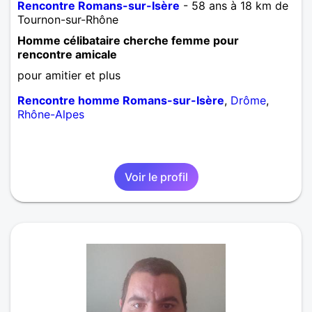
Rencontre Romans-sur-Isère
- 58 ans à 18 km de
Tournon-sur-Rhône
Homme célibataire cherche femme pour
rencontre amicale
pour amitier et plus
Rencontre homme Romans-sur-Isère
,
Drôme
,
Rhône-Alpes
Voir le profil