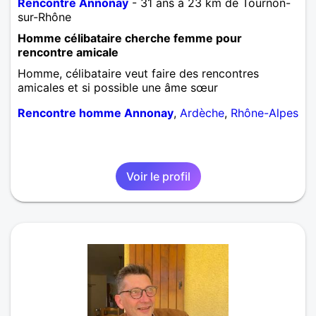
Rencontre Annonay
- 31 ans à 23 km de Tournon-
sur-Rhône
Homme célibataire cherche femme pour
rencontre amicale
Homme, célibataire veut faire des rencontres
amicales et si possible une âme sœur
Rencontre homme Annonay
,
Ardèche
,
Rhône-Alpes
Voir le profil