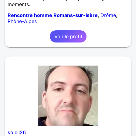
moments.
Rencontre homme Romans-sur-Isère
,
Drôme
,
Rhône-Alpes
Voir le profil
soleil26