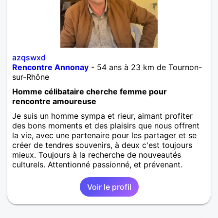
azqswxd
Rencontre Annonay
- 54 ans à 23 km de Tournon-
sur-Rhône
Homme célibataire cherche femme pour
rencontre amoureuse
Je suis un homme sympa et rieur, aimant profiter
des bons moments et des plaisirs que nous offrent
la vie, avec une partenaire pour les partager et se
créer de tendres souvenirs, à deux c'est toujours
mieux. Toujours à la recherche de nouveautés
culturels. Attentionné passionné, et prévenant.
Rencontre homme Annonay
,
Ardèche
,
Rhône-Alpes
Voir le profil