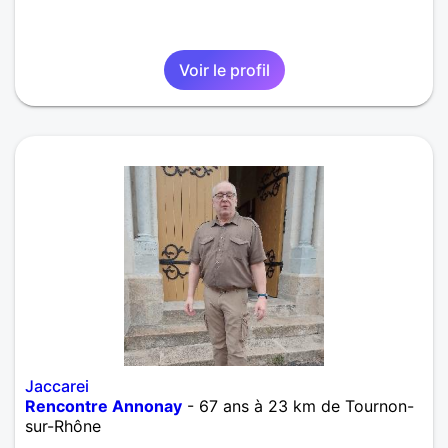
Voir le profil
Jaccarei
Rencontre Annonay
- 67 ans à 23 km de Tournon-
sur-Rhône