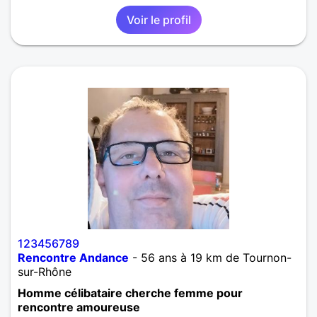
Voir le profil
123456789
Rencontre Andance
- 56 ans à 19 km de Tournon-
sur-Rhône
Homme célibataire cherche femme pour
rencontre amoureuse