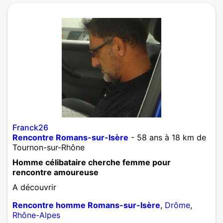
Franck26
Rencontre Romans-sur-Isère
- 58 ans à 18 km de
Tournon-sur-Rhône
Homme célibataire cherche femme pour
rencontre amoureuse
A découvrir
Rencontre homme Romans-sur-Isère
,
Drôme
,
Rhône-Alpes