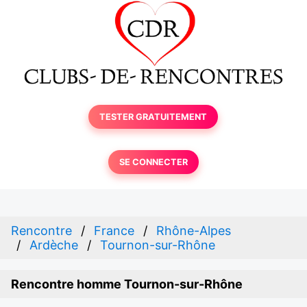
TESTER GRATUITEMENT
SE CONNECTER
Rencontre
France
Rhône-Alpes
Ardèche
Tournon-sur-Rhône
Rencontre homme Tournon-sur-Rhône