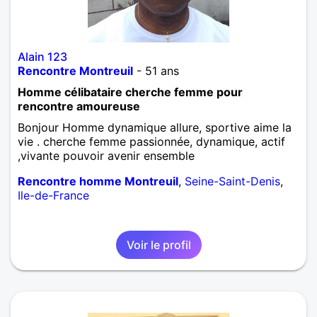
Alain 123
Rencontre Montreuil
- 51 ans
Homme célibataire cherche femme pour
rencontre amoureuse
Bonjour Homme dynamique allure, sportive aime la
vie . cherche femme passionnée, dynamique, actif
,vivante pouvoir avenir ensemble
Rencontre homme Montreuil
,
Seine-Saint-Denis
,
Ile-de-France
Voir le profil