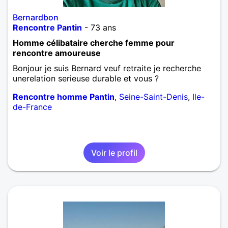
Bernardbon
Rencontre Pantin
- 73 ans
Homme célibataire cherche femme pour
rencontre amoureuse
Bonjour je suis Bernard veuf retraite je recherche
unerelation serieuse durable et vous ?
Rencontre homme Pantin
,
Seine-Saint-Denis
,
Ile-
de-France
Voir le profil