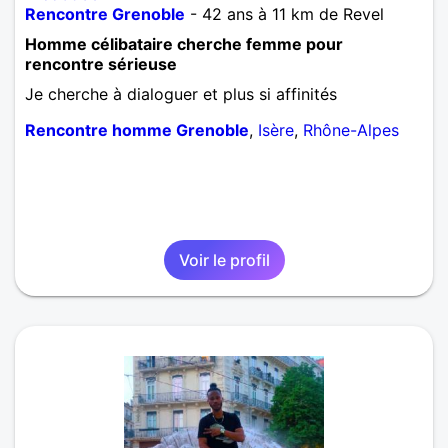
Rencontre Grenoble
- 42 ans à 11 km de Revel
Homme célibataire cherche femme pour
rencontre sérieuse
Je cherche à dialoguer et plus si affinités
Rencontre homme Grenoble
,
Isère
,
Rhône-Alpes
Voir le profil