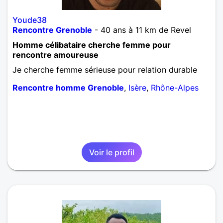
Youde38
Rencontre Grenoble
- 40 ans à 11 km de Revel
Homme célibataire cherche femme pour
rencontre amoureuse
Je cherche femme sérieuse pour relation durable
Rencontre homme Grenoble
,
Isère
,
Rhône-Alpes
Voir le profil