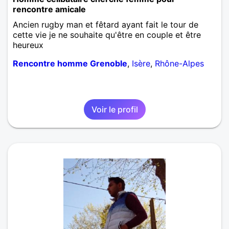
rencontre amicale
Ancien rugby man et fêtard ayant fait le tour de
cette vie je ne souhaite qu'être en couple et être
heureux
Rencontre homme Grenoble
,
Isère
,
Rhône-Alpes
Voir le profil