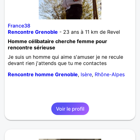
France38
Rencontre Grenoble
- 23 ans à 11 km de Revel
Homme célibataire cherche femme pour
rencontre sérieuse
Je suis un homme qui aime s'amuser je ne recule
devant rien j'attends que tu me contactes
Rencontre homme Grenoble
,
Isère
,
Rhône-Alpes
Voir le profil