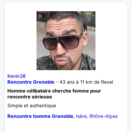
Kevin38
Rencontre Grenoble
- 43 ans à 11 km de Revel
Homme célibataire cherche femme pour
rencontre sérieuse
Simple et authentique
Rencontre homme Grenoble
,
Isère
,
Rhône-Alpes