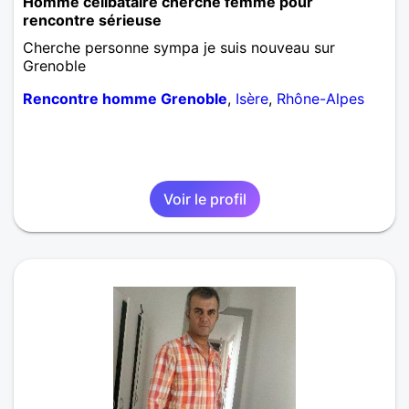
Homme célibataire cherche femme pour
rencontre sérieuse
Cherche personne sympa je suis nouveau sur
Grenoble
Rencontre homme Grenoble
,
Isère
,
Rhône-Alpes
Voir le profil