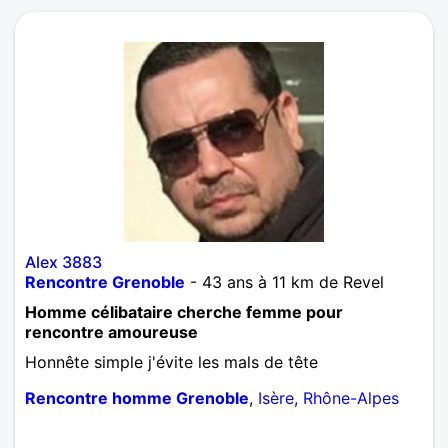
Alex 3883
Rencontre Grenoble
- 43 ans à 11 km de Revel
Homme célibataire cherche femme pour
rencontre amoureuse
Honnête simple j'évite les mals de tête
Rencontre homme Grenoble
,
Isère
,
Rhône-Alpes