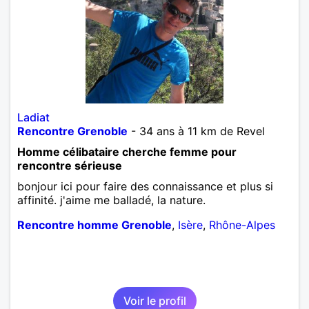
Ladiat
Rencontre Grenoble
- 34 ans à 11 km de Revel
Homme célibataire cherche femme pour
rencontre sérieuse
bonjour ici pour faire des connaissance et plus si
affinité. j'aime me balladé, la nature.
Rencontre homme Grenoble
,
Isère
,
Rhône-Alpes
Voir le profil