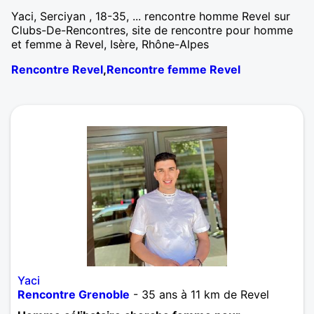
Yaci, Serciyan , 18-35, ... rencontre homme Revel sur
Clubs-De-Rencontres, site de rencontre pour homme
et femme à Revel, Isère, Rhône-Alpes
Rencontre Revel
,
Rencontre femme Revel
Yaci
Rencontre Grenoble
- 35 ans à 11 km de Revel