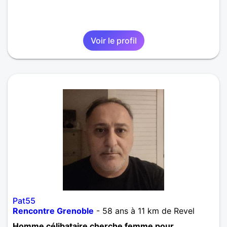
Voir le profil
Pat55
Rencontre Grenoble
- 58 ans à 11 km de Revel
Homme célibataire cherche femme pour