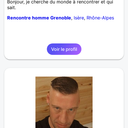
Bonjour, je cherche du monde à rencontrer et qui
sait.
Rencontre homme Grenoble
,
Isère
,
Rhône-Alpes
Voir le profil