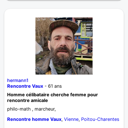
hermann1
Rencontre Vaux
- 61 ans
Homme célibataire cherche femme pour
rencontre amicale
philo-math , marcheur,
Rencontre homme Vaux
,
Vienne
,
Poitou-Charentes