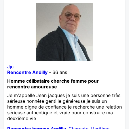
Jjc
Rencontre Andilly
- 66 ans
Homme célibataire cherche femme pour
rencontre amoureuse
Je m'appelle Jean jacques je suis une personne très
sérieuse honnête gentille généreuse je suis un
homme digne de confiance je recherche une relation
sérieuse authentique et vraie pour construire ma
deuxième vie
Rencontre homme Andilly
,
Charente-Maritime
,