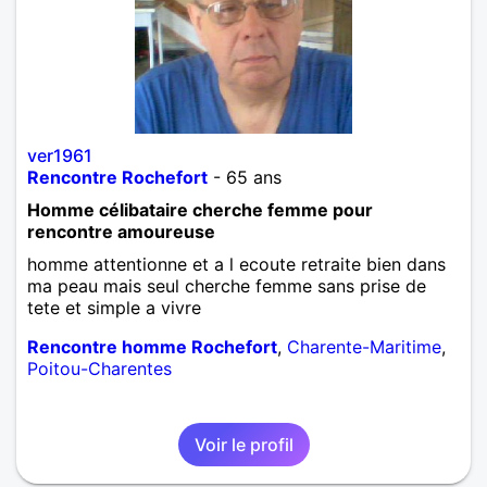
ver1961
Rencontre Rochefort
- 65 ans
Homme célibataire cherche femme pour
rencontre amoureuse
homme attentionne et a l ecoute retraite bien dans
ma peau mais seul cherche femme sans prise de
tete et simple a vivre
Rencontre homme Rochefort
,
Charente-Maritime
,
Poitou-Charentes
Voir le profil