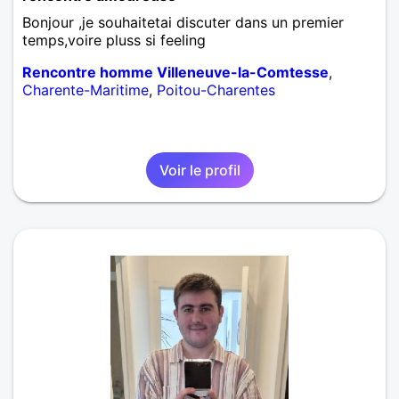
Bonjour ,je souhaitetai discuter dans un premier
temps,voire pluss si feeling
Rencontre homme Villeneuve-la-Comtesse
,
Charente-Maritime
,
Poitou-Charentes
Voir le profil