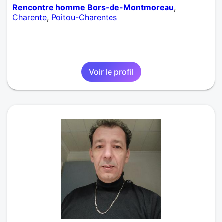
Rencontre homme Bors-de-Montmoreau
,
Charente
,
Poitou-Charentes
Voir le profil