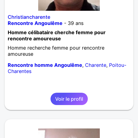
Christiancharente
Rencontre Angoulême
- 39 ans
Homme célibataire cherche femme pour
rencontre amoureuse
Homme recherche femme pour rencontre
amoureuse
Rencontre homme Angoulême
,
Charente
,
Poitou-
Charentes
Voir le profil