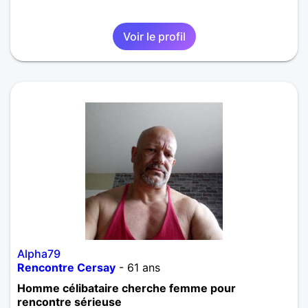
Voir le profil
Alpha79
Rencontre Cersay
- 61 ans
Homme célibataire cherche femme pour
rencontre sérieuse