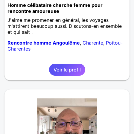
Homme célibataire cherche femme pour
rencontre amoureuse
J'aime me promener en général, les voyages
m'attirent beaucoup aussi. Discutons-en ensemble
et qui sait !
Rencontre homme Angoulême
,
Charente
,
Poitou-
Charentes
Voir le profil