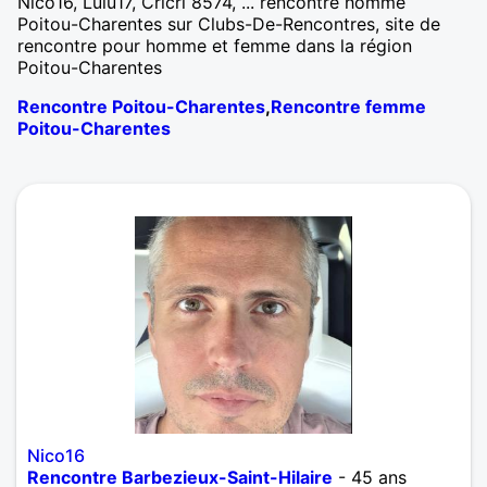
Nico16, Lulu17, Cricri 8574, ... rencontre homme
Poitou-Charentes sur Clubs-De-Rencontres, site de
rencontre pour homme et femme dans la région
Poitou-Charentes
Rencontre Poitou-Charentes
,
Rencontre femme
Poitou-Charentes
Nico16
Rencontre Barbezieux-Saint-Hilaire
- 45 ans