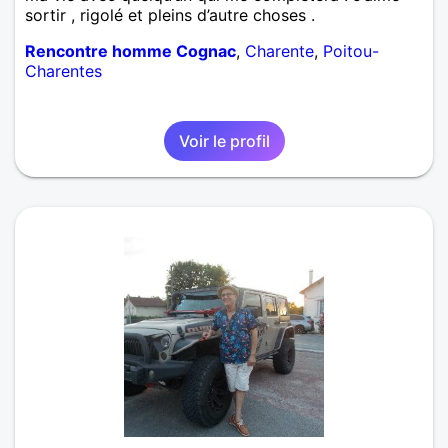
sortir , rigolé et pleins d’autre choses .
Rencontre homme Cognac
,
Charente
,
Poitou-
Charentes
Voir le profil