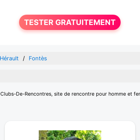
TESTER GRATUITEMENT
Hérault
Fontès
r Clubs-De-Rencontres, site de rencontre pour homme et f