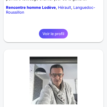
Rencontre homme Lodève
,
Hérault
,
Languedoc-
Roussillon
Voir le profil