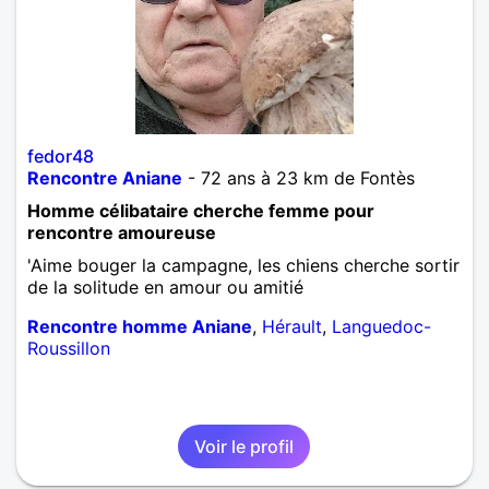
fedor48
Rencontre Aniane
- 72 ans à 23 km de Fontès
Homme célibataire cherche femme pour
rencontre amoureuse
'Aime bouger la campagne, les chiens cherche sortir
de la solitude en amour ou amitié
Rencontre homme Aniane
,
Hérault
,
Languedoc-
Roussillon
Voir le profil