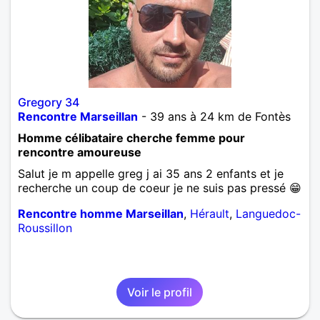
Gregory 34
Rencontre Marseillan
- 39 ans à 24 km de Fontès
Homme célibataire cherche femme pour
rencontre amoureuse
Salut je m appelle greg j ai 35 ans 2 enfants et je
recherche un coup de coeur je ne suis pas pressé 😁
Rencontre homme Marseillan
,
Hérault
,
Languedoc-
Roussillon
Voir le profil