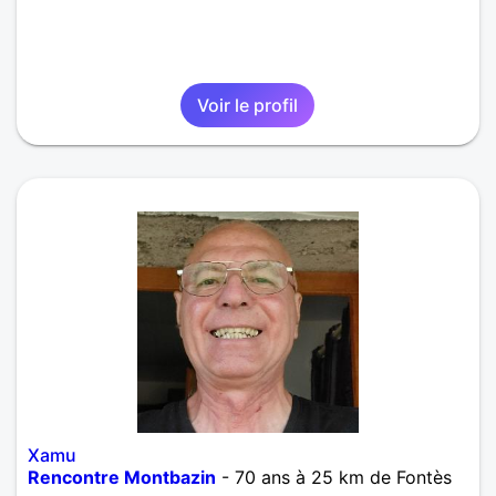
Voir le profil
Xamu
Rencontre Montbazin
- 70 ans à 25 km de Fontès