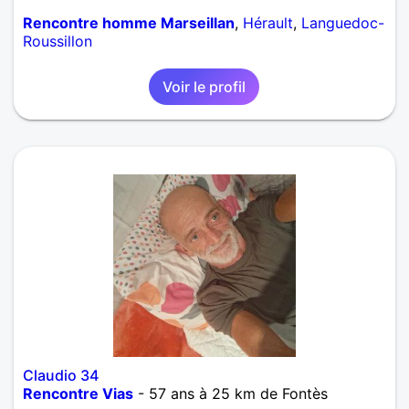
Rencontre homme Marseillan
,
Hérault
,
Languedoc-
Roussillon
Voir le profil
Claudio 34
Rencontre Vias
- 57 ans à 25 km de Fontès