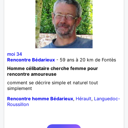
moi 34
Rencontre Bédarieux
- 59 ans à 20 km de Fontès
Homme célibataire cherche femme pour
rencontre amoureuse
comment se décrire simple et naturel tout
simplement
Rencontre homme Bédarieux
,
Hérault
,
Languedoc-
Roussillon