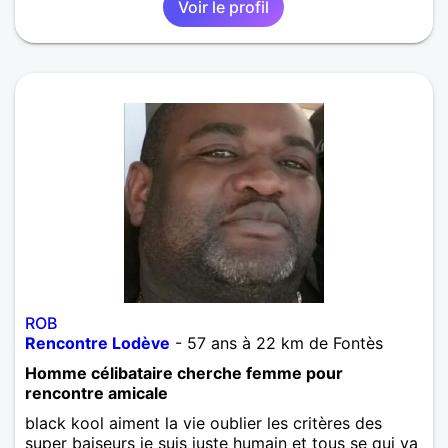
Voir le profil
ROB
Rencontre Lodève
- 57 ans à 22 km de Fontès
Homme célibataire cherche femme pour
rencontre amicale
black kool aiment la vie oublier les critères des
super baiseurs je suis juste humain et tous se qui va