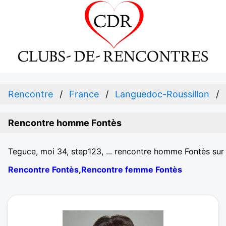
Rencontre
France
Languedoc-Roussillon
Rencontre homme Fontès
Teguce, moi 34, step123, ... rencontre homme Fontès su
Rencontre Fontès
,
Rencontre femme Fontès