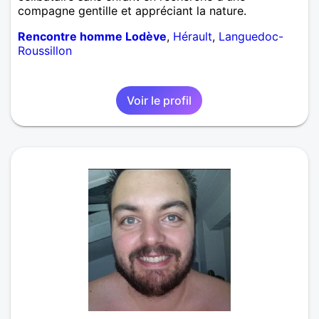
compagne gentille et appréciant la nature.
Rencontre homme Lodève
,
Hérault
,
Languedoc-
Roussillon
Voir le profil