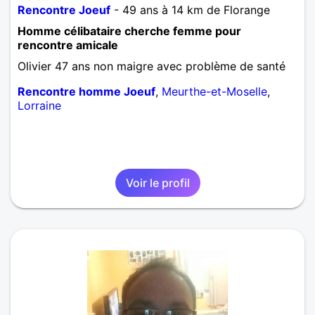
Rencontre Joeuf
- 49 ans à 14 km de Florange
Homme célibataire cherche femme pour
rencontre amicale
Olivier 47 ans non maigre avec problème de santé
Rencontre homme Joeuf
,
Meurthe-et-Moselle
,
Lorraine
Voir le profil