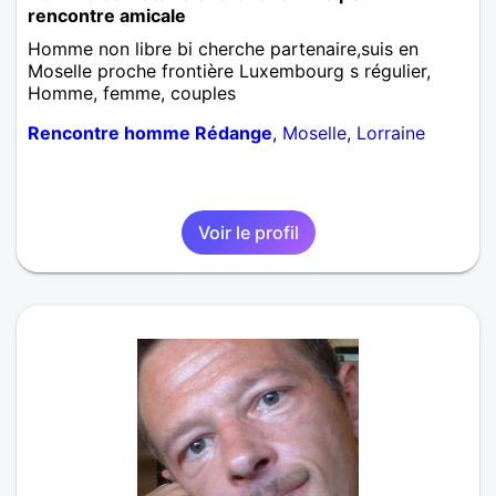
rencontre amicale
Homme non libre bi cherche partenaire,suis en
Moselle proche frontière Luxembourg s régulier,
Homme, femme, couples
Rencontre homme Rédange
,
Moselle
,
Lorraine
Voir le profil