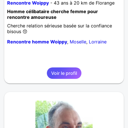
Rencontre Woippy
- 43 ans à 20 km de Florange
Homme célibataire cherche femme pour
rencontre amoureuse
Cherche relation sérieuse basée sur la confiance
bisous 😚
Rencontre homme Woippy
,
Moselle
,
Lorraine
Voir le profil