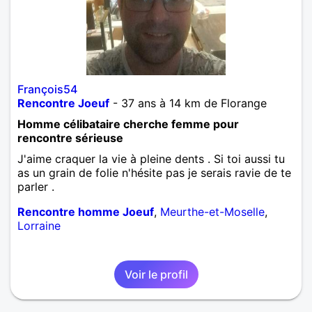
François54
Rencontre Joeuf
- 37 ans à 14 km de Florange
Homme célibataire cherche femme pour
rencontre sérieuse
J'aime craquer la vie à pleine dents . Si toi aussi tu
as un grain de folie n'hésite pas je serais ravie de te
parler .
Rencontre homme Joeuf
,
Meurthe-et-Moselle
,
Lorraine
Voir le profil