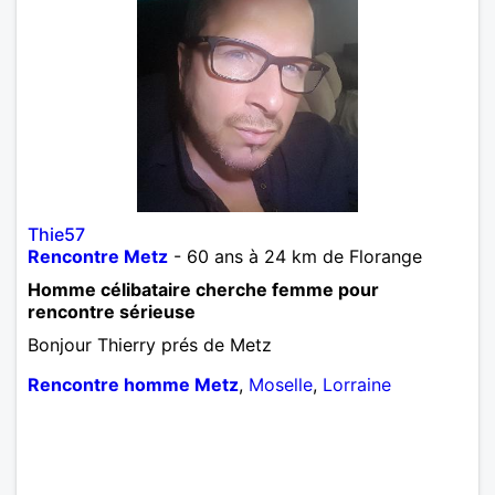
Thie57
Rencontre Metz
- 60 ans à 24 km de Florange
Homme célibataire cherche femme pour
rencontre sérieuse
Bonjour Thierry prés de Metz
Rencontre homme Metz
,
Moselle
,
Lorraine