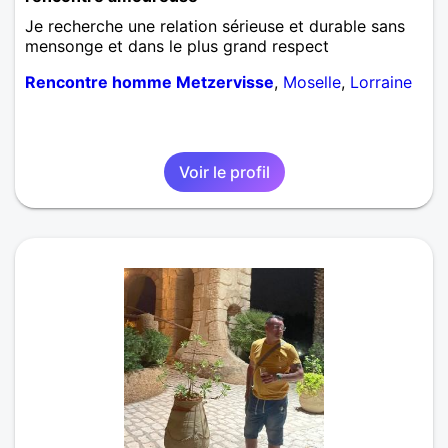
Je recherche une relation sérieuse et durable sans
mensonge et dans le plus grand respect
Rencontre homme Metzervisse
,
Moselle
,
Lorraine
Voir le profil