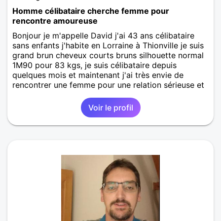
Homme célibataire cherche femme pour
rencontre amoureuse
Bonjour je m'appelle David j'ai 43 ans célibataire
sans enfants j'habite en Lorraine à Thionville je suis
grand brun cheveux courts bruns silhouette normal
1M90 pour 83 kgs, je suis célibataire depuis
quelques mois et maintenant j'ai très envie de
rencontrer une femme pour une relation sérieuse et
sincère pour profiter des belles choses de la vie.
Voir le profil
Rencontre homme Hettange-Grande
,
Moselle
,
Lorraine