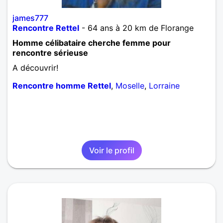
james777
Rencontre Rettel
- 64 ans à 20 km de Florange
Homme célibataire cherche femme pour
rencontre sérieuse
A découvrir!
Rencontre homme Rettel
,
Moselle
,
Lorraine
Voir le profil