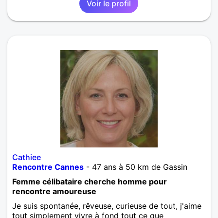
Voir le profil
Cathiee
Rencontre Cannes
- 47 ans à 50 km de Gassin
Femme célibataire cherche homme pour
rencontre amoureuse
Je suis spontanée, rêveuse, curieuse de tout, j'aime
tout simplement vivre à fond tout ce que