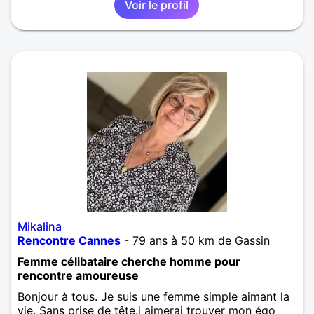
Voir le profil
Mikalina
Rencontre Cannes
- 79 ans à 50 km de Gassin
Femme célibataire cherche homme pour
rencontre amoureuse
Bonjour à tous. Je suis une femme simple aimant la
vie. Sans prise de tête.j aimerai trouver mon égo