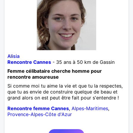
Alisia
Rencontre Cannes
- 35 ans à 50 km de Gassin
Femme célibataire cherche homme pour
rencontre amoureuse
Si comme moi tu aime la vie et que tu la respectes,
que tu as envie de construire quelque de beau et
grand alors on est peut être fait pour s'entendre !
Rencontre femme Cannes
,
Alpes-Maritimes
,
Provence-Alpes-Côte d'Azur