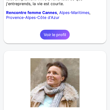
j'entreprends, la vie est courte.
Rencontre femme Cannes
,
Alpes-Maritimes
,
Provence-Alpes-Côte d'Azur
Voir le profil