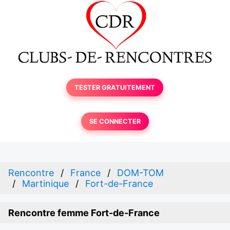
TESTER GRATUITEMENT
SE CONNECTER
Rencontre
France
DOM-TOM
Martinique
Fort-de-France
Rencontre femme Fort-de-France