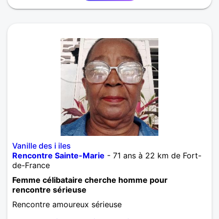
Vanille des i iles
Rencontre Sainte-Marie
- 71 ans à 22 km de Fort-
de-France
Femme célibataire cherche homme pour
rencontre sérieuse
Rencontre amoureux sérieuse