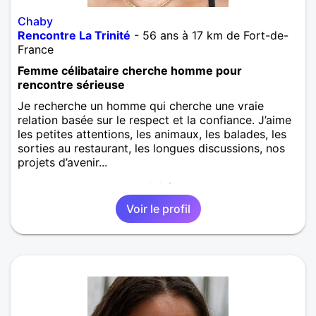
Chaby
Rencontre La Trinité
- 56 ans à 17 km de Fort-de-
France
Femme célibataire cherche homme pour
rencontre sérieuse
Je recherche un homme qui cherche une vraie
relation basée sur le respect et la confiance. J’aime
les petites attentions, les animaux, les balades, les
sorties au restaurant, les longues discussions, nos
projets d’avenir...
Rencontre femme La Trinité
,
Martinique
,
DOM-
TOM
Voir le profil