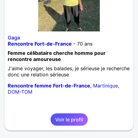
Gaga
Rencontre Fort-de-France
- 70 ans
Femme célibataire cherche homme pour
rencontre amoureuse
J'aime voyager, les balades, je sérieuse je recherche
donc une relation sérieuse
Rencontre femme Fort-de-France
,
Martinique
,
DOM-TOM
Voir le profil