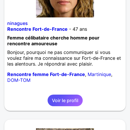
ninagues
Rencontre Fort-de-France
- 47 ans
Femme célibataire cherche homme pour
rencontre amoureuse
Bonjour, pourquoi ne pas communiquer si vous
voulez faire ma connaissance sur Fort-de-France et
les alentours. Je répondrai avec plaisir.
Rencontre femme Fort-de-France
,
Martinique
,
DOM-TOM
Voir le profil