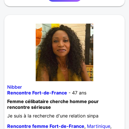
Nibber
Rencontre Fort-de-France
- 47 ans
Femme célibataire cherche homme pour
rencontre sérieuse
Je suis à la recherche d'une relation sinpa
Rencontre femme Fort-de-France
,
Martinique
,