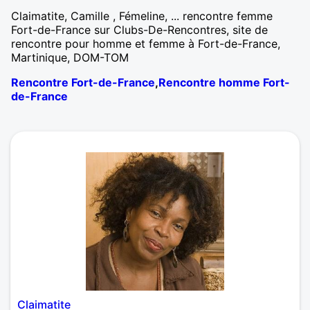
Claimatite, Camille , Fémeline, ... rencontre femme
Fort-de-France sur Clubs-De-Rencontres, site de
rencontre pour homme et femme à Fort-de-France,
Martinique, DOM-TOM
Rencontre Fort-de-France
,
Rencontre homme Fort-
de-France
Claimatite