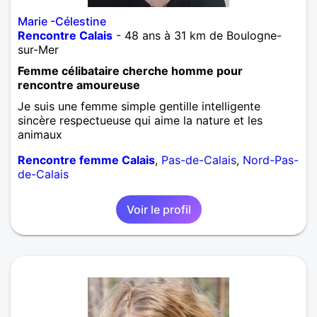
Marie -Célestine
Rencontre Calais
- 48 ans à 31 km de Boulogne-
sur-Mer
Femme célibataire cherche homme pour
rencontre amoureuse
Je suis une femme simple gentille intelligente
sincère respectueuse qui aime la nature et les
animaux
Rencontre femme Calais
,
Pas-de-Calais
,
Nord-Pas-
de-Calais
Voir le profil