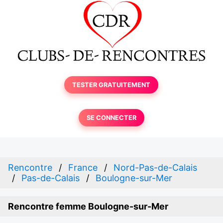
TESTER GRATUITEMENT
SE CONNECTER
Rencontre
France
Nord-Pas-de-Calais
Pas-de-Calais
Boulogne-sur-Mer
Rencontre femme Boulogne-sur-Mer