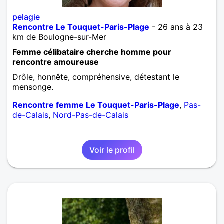
pelagie
Rencontre Le Touquet-Paris-Plage
- 26 ans à 23
km de Boulogne-sur-Mer
Femme célibataire cherche homme pour
rencontre amoureuse
Drôle, honnête, compréhensive, détestant le
mensonge.
Rencontre femme Le Touquet-Paris-Plage
,
Pas-
de-Calais
,
Nord-Pas-de-Calais
Voir le profil