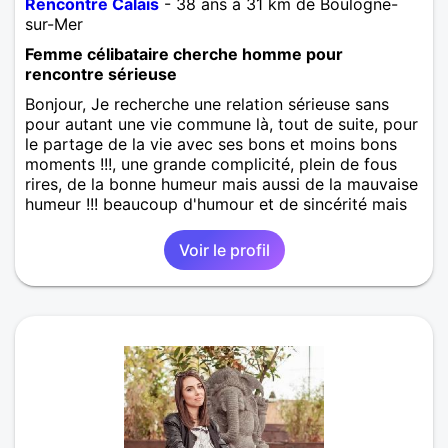
Rencontre Calais
- 38 ans à 31 km de Boulogne-
sur-Mer
Femme célibataire cherche homme pour
rencontre sérieuse
Bonjour, Je recherche une relation sérieuse sans
pour autant une vie commune là, tout de suite, pour
le partage de la vie avec ses bons et moins bons
moments !!!, une grande complicité, plein de fous
rires, de la bonne humeur mais aussi de la mauvaise
humeur !!! beaucoup d'humour et de sincérité mais
surtout aimer et être aimée.
Voir le profil
Rencontre femme Calais
,
Pas-de-Calais
,
Nord-Pas-
de-Calais