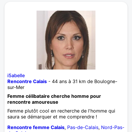
i5abelle
Rencontre Calais
- 44 ans à 31 km de Boulogne-
sur-Mer
Femme célibataire cherche homme pour
rencontre amoureuse
Femme plutôt cool en recherche de l'homme qui
saura se démarquer et me comprendre !
Rencontre femme Calais
,
Pas-de-Calais
,
Nord-Pas-