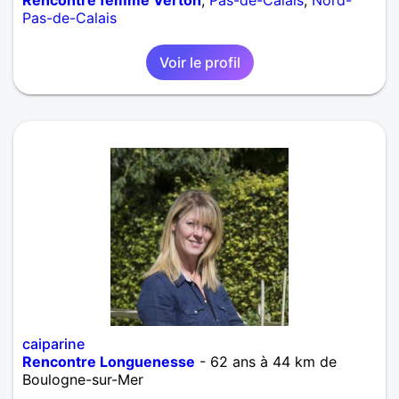
Rencontre femme Verton
,
Pas-de-Calais
,
Nord-
Pas-de-Calais
Voir le profil
caiparine
Rencontre Longuenesse
- 62 ans à 44 km de
Boulogne-sur-Mer