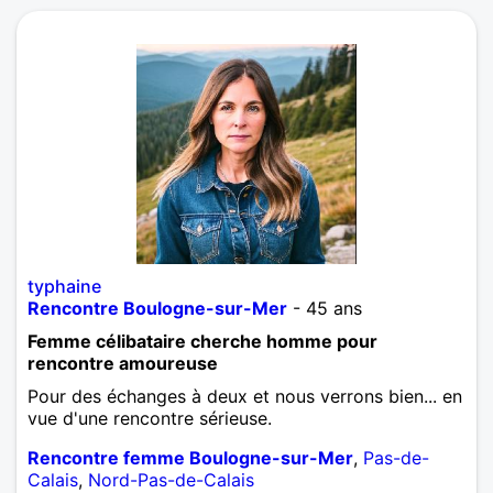
typhaine
Rencontre Boulogne-sur-Mer
- 45 ans
Femme célibataire cherche homme pour
rencontre amoureuse
Pour des échanges à deux et nous verrons bien... en
vue d'une rencontre sérieuse.
Rencontre femme Boulogne-sur-Mer
,
Pas-de-
Calais
,
Nord-Pas-de-Calais