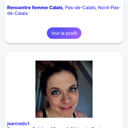
Rencontre femme Calais
,
Pas-de-Calais
,
Nord-Pas-
de-Calais
Voir le profil
jeannedu1