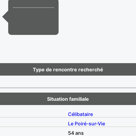
..................................
Type de rencontre recherché
Situation familiale
Célibataire
Le Poiré-sur-Vie
54 ans