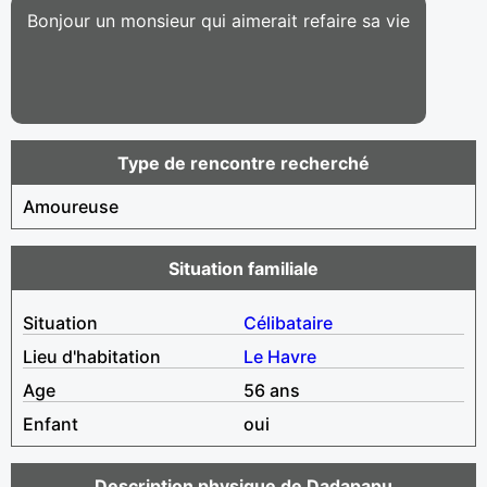
Bonjour un monsieur qui aimerait refaire sa vie
Type de rencontre recherché
Amoureuse
Situation familiale
Situation
Célibataire
Lieu d'habitation
Le Havre
Age
56 ans
Enfant
oui
Description physique de Dadapapu