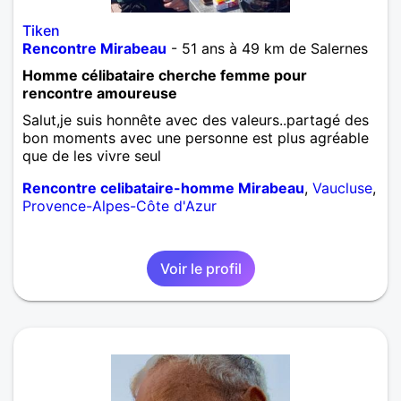
Tiken
Rencontre Mirabeau
- 51 ans à 49 km de Salernes
Homme célibataire cherche femme pour
rencontre amoureuse
Salut,je suis honnête avec des valeurs..partagé des
bon moments avec une personne est plus agréable
que de les vivre seul
Rencontre celibataire-homme Mirabeau
,
Vaucluse
,
Provence-Alpes-Côte d'Azur
Voir le profil