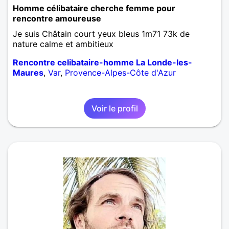
Homme célibataire cherche femme pour
rencontre amoureuse
Je suis Châtain court yeux bleus 1m71 73k de
nature calme et ambitieux
Rencontre celibataire-homme La Londe-les-
Maures
,
Var
,
Provence-Alpes-Côte d'Azur
Voir le profil