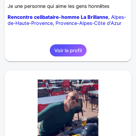
Je une personne qui aime les gens honnêtes
Rencontre celibataire-homme La Brillanne
,
Alpes-
de-Haute-Provence
,
Provence-Alpes-Côte d'Azur
Voir le profil