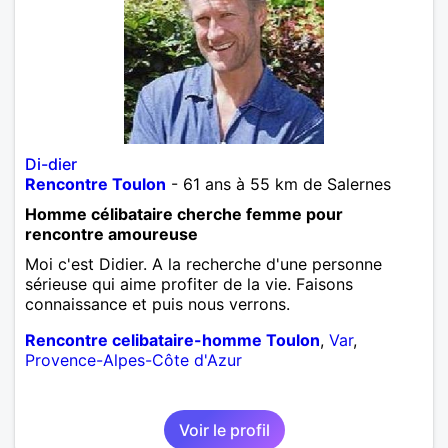
Di-dier
Rencontre Toulon
- 61 ans à 55 km de Salernes
Homme célibataire cherche femme pour
rencontre amoureuse
Moi c'est Didier. A la recherche d'une personne
sérieuse qui aime profiter de la vie. Faisons
connaissance et puis nous verrons.
Rencontre celibataire-homme Toulon
,
Var
,
Provence-Alpes-Côte d'Azur
Voir le profil