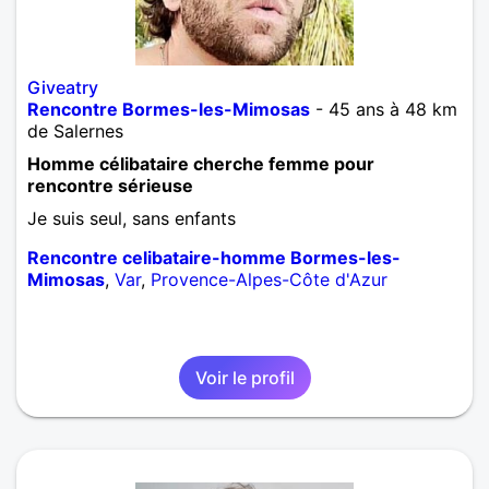
Giveatry
Rencontre Bormes-les-Mimosas
- 45 ans à 48 km
de Salernes
Homme célibataire cherche femme pour
rencontre sérieuse
Je suis seul, sans enfants
Rencontre celibataire-homme Bormes-les-
Mimosas
,
Var
,
Provence-Alpes-Côte d'Azur
Voir le profil