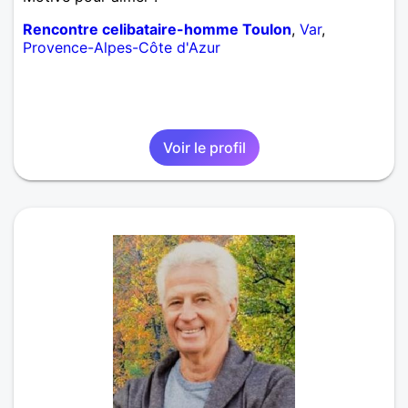
Rencontre celibataire-homme Toulon
,
Var
,
Provence-Alpes-Côte d'Azur
Voir le profil