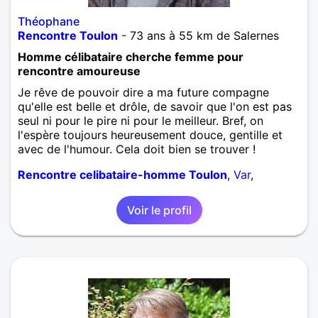
Théophane
Rencontre Toulon
- 73 ans à 55 km de Salernes
Homme célibataire cherche femme pour
rencontre amoureuse
Je rêve de pouvoir dire a ma future compagne
qu'elle est belle et drôle, de savoir que l'on est pas
seul ni pour le pire ni pour le meilleur. Bref, on
l'espère toujours heureusement douce, gentille et
avec de l'humour. Cela doit bien se trouver !
Rencontre celibataire-homme Toulon
,
Var
,
Provence-Alpes-Côte d'Azur
Voir le profil