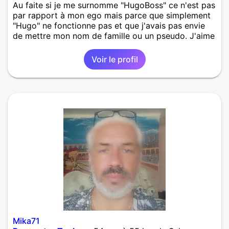
Au faite si je me surnomme "HugoBoss" ce n'est pas
par rapport à mon ego mais parce que simplement
"Hugo" ne fonctionne pas et que j'avais pas envie
de mettre mon nom de famille ou un pseudo. J'aime
vivre et profiter de la vie J'aime la nature et les
choses les plus belles sont parfois les plus simples
Voir le profil
😍 Si tu as lu mon profile prouve le moi en me
demandant ma saison préféré 😉
Rencontre celibataire-homme Toulon
,
Var
,
Provence-Alpes-Côte d'Azur
Mika71