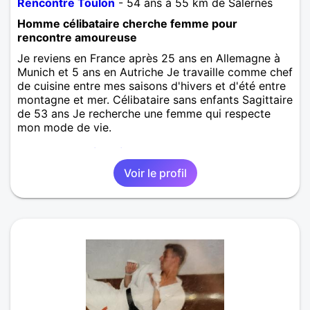
Rencontre Toulon
- 54 ans à 55 km de Salernes
Homme célibataire cherche femme pour
rencontre amoureuse
Je reviens en France après 25 ans en Allemagne à
Munich et 5 ans en Autriche Je travaille comme chef
de cuisine entre mes saisons d'hivers et d'été entre
montagne et mer. Célibataire sans enfants Sagittaire
de 53 ans Je recherche une femme qui respecte
mon mode de vie.
Rencontre celibataire-homme Toulon
,
Var
,
Provence-Alpes-Côte d'Azur
Voir le profil