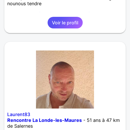
nounous tendre
Rencontre celibataire-homme Gassin
,
Var
,
Provence-Alpes-Côte d'Azur
Voir le profil
Laurent83
Rencontre La Londe-les-Maures
- 51 ans à 47 km
de Salernes