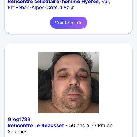
Rencontre celibataire-homme Hyères
,
Var
,
Provence-Alpes-Côte d'Azur
Voir le profil
Greg1789
Rencontre Le Beausset
- 50 ans à 53 km de
Salernes