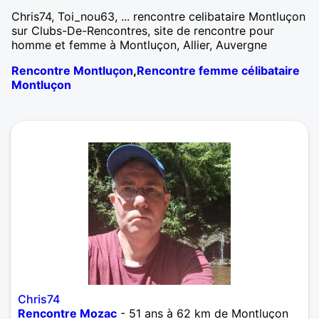
Chris74, Toi_nou63, ... rencontre celibataire Montluçon
sur Clubs-De-Rencontres, site de rencontre pour
homme et femme à Montluçon, Allier, Auvergne
Rencontre Montluçon
,
Rencontre femme célibataire
Montluçon
Chris74
Rencontre Mozac
- 51 ans à 62 km de Montluçon