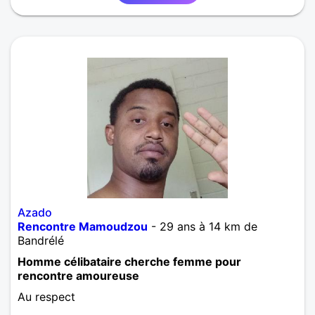
Azado
Rencontre Mamoudzou
- 29 ans à 14 km de
Bandrélé
Homme célibataire cherche femme pour
rencontre amoureuse
Au respect