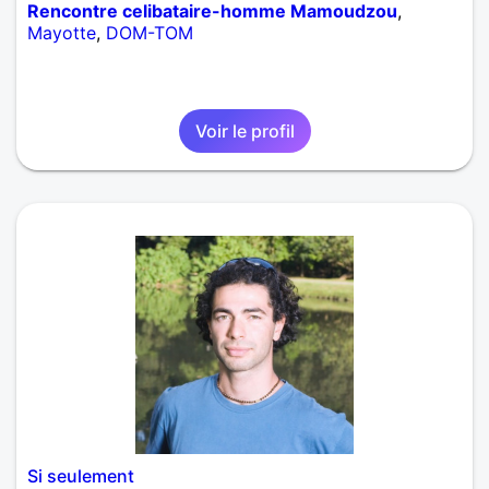
Rencontre celibataire-homme Mamoudzou
,
Mayotte
,
DOM-TOM
Voir le profil
Si seulement