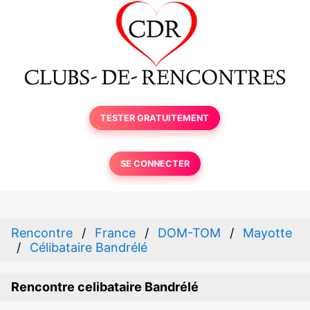
TESTER GRATUITEMENT
SE CONNECTER
Rencontre
France
DOM-TOM
Mayotte
Célibataire Bandrélé
Rencontre celibataire Bandrélé