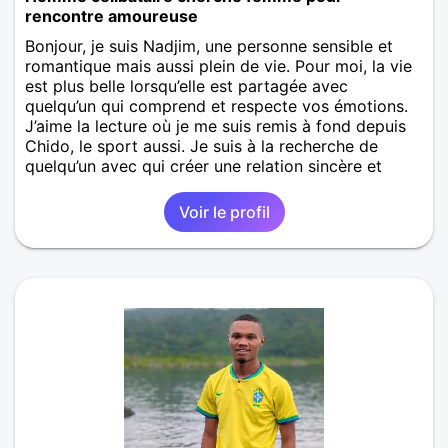
rencontre amoureuse
Bonjour, je suis Nadjim, une personne sensible et
romantique mais aussi plein de vie. Pour moi, la vie
est plus belle lorsqu’elle est partagée avec
quelqu’un qui comprend et respecte vos émotions.
J’aime la lecture où je me suis remis à fond depuis
Chido, le sport aussi. Je suis à la recherche de
quelqu’un avec qui créer une relation sincère et
durable. Si vous êtes sérieuse et que vous partagez
la même vision de l’amour et du respect, faisons
Voir le profil
connaissance !
Rencontre celibataire-homme Dembéni
,
Mayotte
,
DOM-TOM