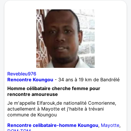
Revebleu976
Rencontre Koungou
- 34 ans à 19 km de Bandrélé
Homme célibataire cherche femme pour
rencontre amoureuse
Je m'appelle Elfarouk,de nationalité Comorienne,
actuellement à Mayotte et j'habite à trévani
commune de Koungou
Rencontre celibataire-homme Koungou
,
Mayotte
,