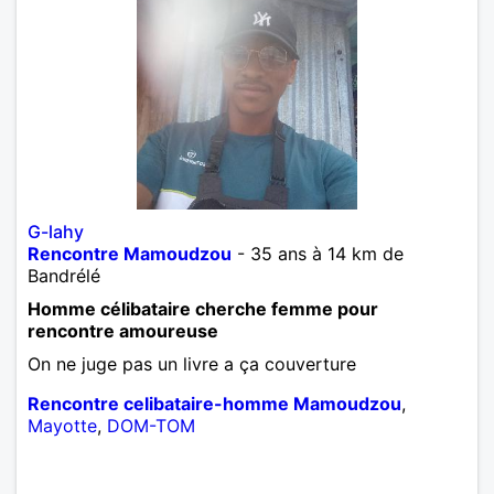
G-lahy
Rencontre Mamoudzou
- 35 ans à 14 km de
Bandrélé
Homme célibataire cherche femme pour
rencontre amoureuse
On ne juge pas un livre a ça couverture
Rencontre celibataire-homme Mamoudzou
,
Mayotte
,
DOM-TOM