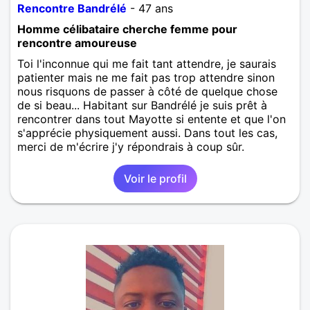
Rencontre Bandrélé
- 47 ans
Homme célibataire cherche femme pour
rencontre amoureuse
Toi l'inconnue qui me fait tant attendre, je saurais
patienter mais ne me fait pas trop attendre sinon
nous risquons de passer à côté de quelque chose
de si beau... Habitant sur Bandrélé je suis prêt à
rencontrer dans tout Mayotte si entente et que l'on
s'apprécie physiquement aussi. Dans tout les cas,
merci de m'écrire j'y répondrais à coup sûr.
Rencontre celibataire-homme Bandrélé
,
Mayotte
,
Voir le profil
DOM-TOM