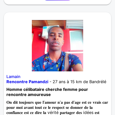
Lamain
Rencontre Pamandzi
- 27 ans à 15 km de Bandrélé
Homme célibataire cherche femme pour
rencontre amoureuse
𝐎𝐧 𝐝𝐢𝐭 𝐭𝐨𝐮𝐣𝐨𝐮𝐫𝐬 𝐪𝐮𝐞 𝐥'𝐚𝐦𝐨𝐮𝐫 𝐧'𝐚 𝐩𝐚𝐬 𝐝'𝐚𝐠𝐞 𝐞𝐬𝐭 𝐜𝐞 𝐯𝐫𝐚𝐢𝐬 𝐜𝐚𝐫
𝐩𝐨𝐮𝐫 𝐦𝐨𝐢 𝐚𝐯𝐚𝐧𝐭 𝐭𝐨𝐮𝐭 𝐜𝐞 𝐥𝐞 𝐫𝐞𝐬𝐩𝐞𝐜𝐭 𝐬𝐞 𝐝𝐨𝐧𝐧𝐞𝐫 𝐝𝐞 𝐥𝐚
𝐜𝐨𝐧𝐟𝐢𝐚𝐧𝐜𝐞 𝐞𝐬𝐭 𝐜𝐞 𝐝𝐢𝐫𝐞 𝐥𝐚 vérité 𝐩𝐚𝐫𝐭𝐚𝐠𝐞𝐫 𝐝𝐞𝐬 idées 𝐞𝐬𝐭