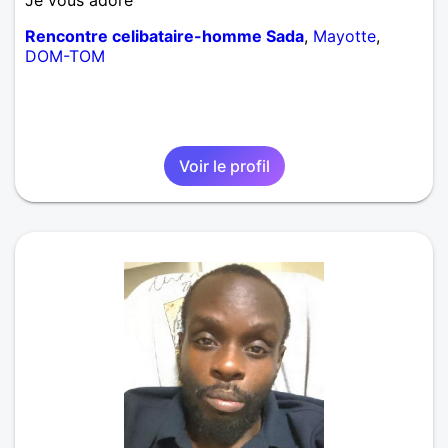
Je vous adore
Rencontre celibataire-homme Sada
,
Mayotte
,
DOM-TOM
Voir le profil