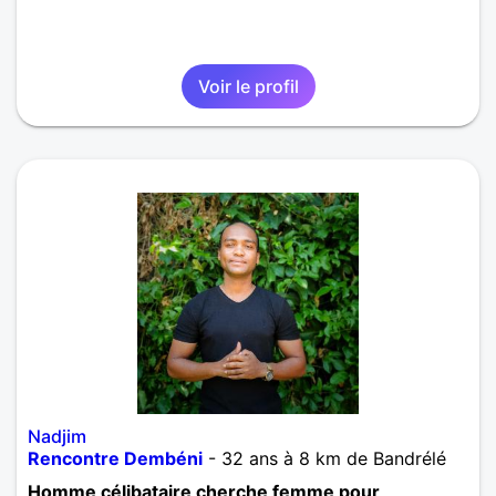
Voir le profil
Nadjim
Rencontre Dembéni
- 32 ans à 8 km de Bandrélé
Homme célibataire cherche femme pour