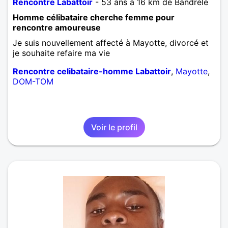
Rencontre Labattoir
- 53 ans à 16 km de Bandrélé
Homme célibataire cherche femme pour
rencontre amoureuse
Je suis nouvellement affecté à Mayotte, divorcé et
je souhaite refaire ma vie
Rencontre celibataire-homme Labattoir
,
Mayotte
,
DOM-TOM
Voir le profil