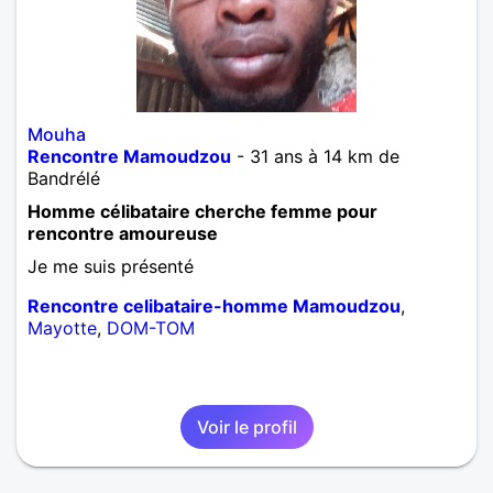
Mouha
Rencontre Mamoudzou
- 31 ans à 14 km de
Bandrélé
Homme célibataire cherche femme pour
rencontre amoureuse
Je me suis présenté
Rencontre celibataire-homme Mamoudzou
,
Mayotte
,
DOM-TOM
Voir le profil