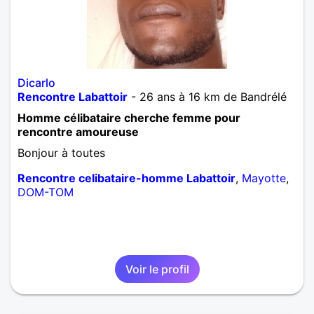
Dicarlo
Rencontre Labattoir
- 26 ans à 16 km de Bandrélé
Homme célibataire cherche femme pour
rencontre amoureuse
Bonjour à toutes
Rencontre celibataire-homme Labattoir
,
Mayotte
,
DOM-TOM
Voir le profil