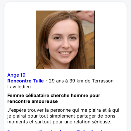
Ange 19
Rencontre Tulle
- 29 ans à 39 km de Terrasson-
Lavilledieu
Femme célibataire cherche homme pour
rencontre amoureuse
J'espère trouver la personne qui me plaira et à qui
je plairai pour tout simplement partager de bons
moments et surtout pour une relation sérieuse.