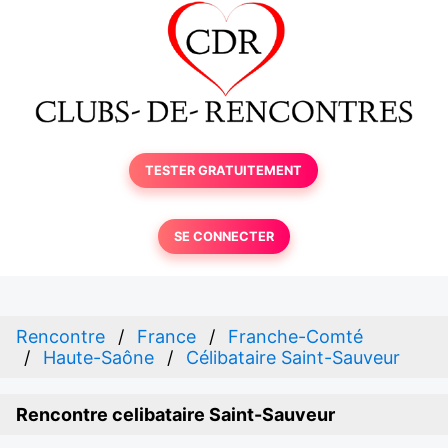
TESTER GRATUITEMENT
SE CONNECTER
Rencontre
France
Franche-Comté
Haute-Saône
Célibataire Saint-Sauveur
Rencontre celibataire Saint-Sauveur