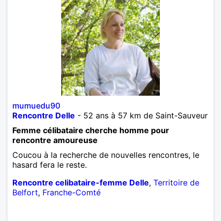
mumuedu90
Rencontre Delle
- 52 ans à 57 km de Saint-Sauveur
Femme célibataire cherche homme pour
rencontre amoureuse
Coucou à la recherche de nouvelles rencontres, le
hasard fera le reste.
Rencontre celibataire-femme Delle
,
Territoire de
Belfort
,
Franche-Comté