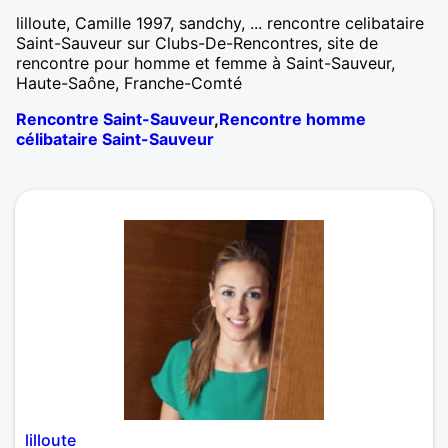
lilloute, Camille 1997, sandchy, ... rencontre celibataire
Saint-Sauveur sur Clubs-De-Rencontres, site de
rencontre pour homme et femme à Saint-Sauveur,
Haute-Saône, Franche-Comté
Rencontre Saint-Sauveur
,
Rencontre homme
célibataire Saint-Sauveur
lilloute