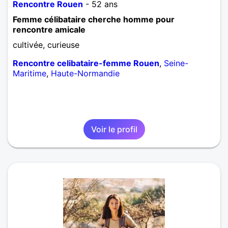
Rencontre Rouen
- 52 ans
Femme célibataire cherche homme pour
rencontre amicale
cultivée, curieuse
Rencontre celibataire-femme Rouen
,
Seine-
Maritime
,
Haute-Normandie
Voir le profil