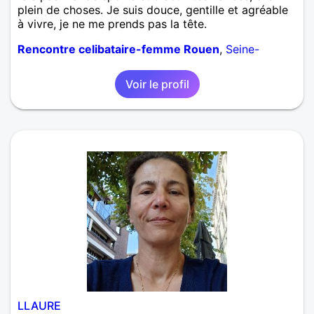
plein de choses. Je suis douce, gentille et agréable
à vivre, je ne me prends pas la tête.
Rencontre celibataire-femme Rouen
,
Seine-
Maritime
,
Haute-Normandie
Voir le profil
LLAURE