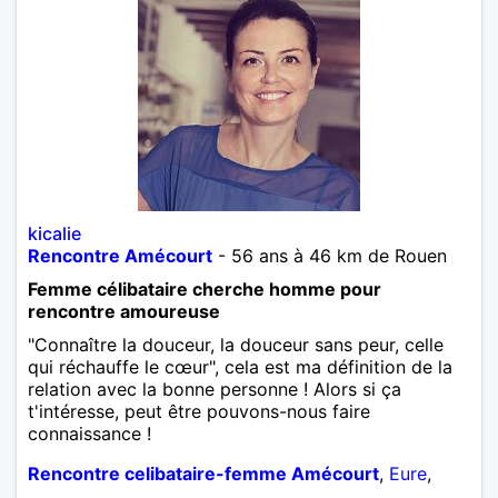
kicalie
Rencontre Amécourt
- 56 ans à 46 km de Rouen
Femme célibataire cherche homme pour
rencontre amoureuse
"Connaître la douceur, la douceur sans peur, celle
qui réchauffe le cœur", cela est ma définition de la
relation avec la bonne personne ! Alors si ça
t'intéresse, peut être pouvons-nous faire
connaissance !
Rencontre celibataire-femme Amécourt
,
Eure
,
Haute-Normandie