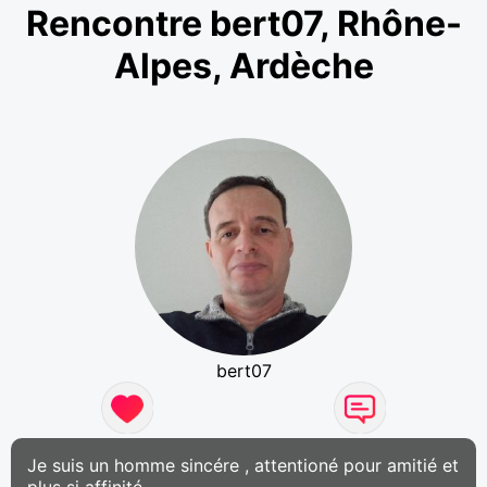
Rencontre bert07, Rhône-
Alpes, Ardèche
bert07
Je suis un homme sincére , attentioné pour amitié et
plus si affinité