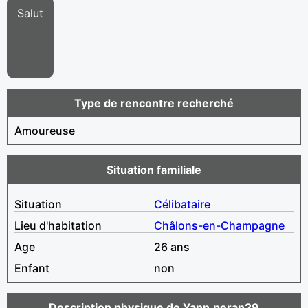
Salut
Type de rencontre recherché
Amoureuse
Situation familiale
Situation
Célibataire
Lieu d'habitation
Châlons-en-Champagne
Age
26 ans
Enfant
non
Description physique de Yann.peran29