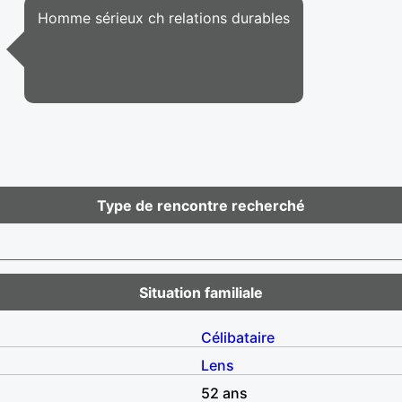
Homme sérieux ch relations durables
Type de rencontre recherché
Situation familiale
Célibataire
Lens
52 ans