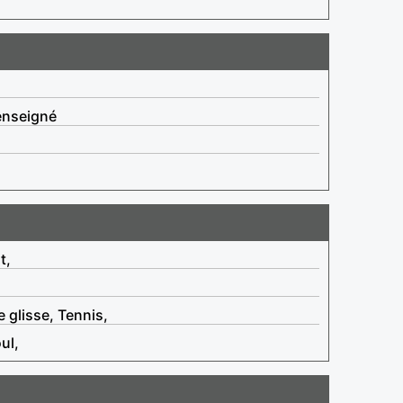
enseigné
t,
 glisse, Tennis,
ul,