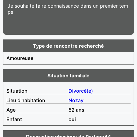
Je souhaite faire connaissance dans un premier tem
ps
Type de rencontre recherché
Amoureuse
Situation familiale
Situation
Divorcé(e)
Lieu d'habitation
Nozay
Age
52 ans
Enfant
oui
Description physique de Partage44