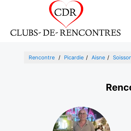
Rencontre
Picardie
Aisne
Soisso
Renco