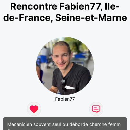
Rencontre Fabien77, Ile-
de-France, Seine-et-Marne
Fabien77
Mécanicien souvent seul ou débordé cherche femm
e