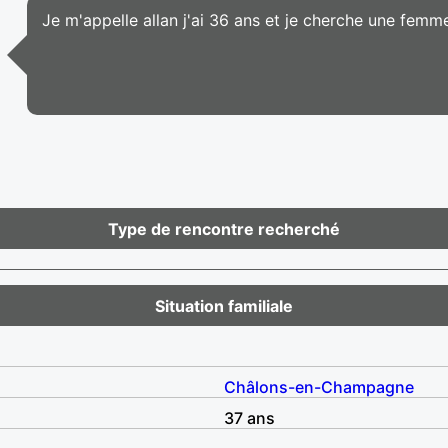
Je m'appelle allan j'ai 36 ans et je cherche une femm
Type de rencontre recherché
Situation familiale
Châlons-en-Champagne
37 ans