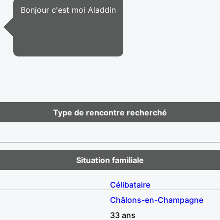
Bonjour c'est moi Aladdin
Type de rencontre recherché
Situation familiale
Célibataire
Châlons-en-Champagne
33 ans